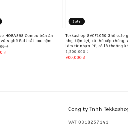
Sale
hop HOBA898 Combo bàn ăn
Tekkashop GVCF1050 Ghế cafe 
 và 4 ghế Bull sắt bọc nệm
nhẹ, tiện lợi, có thể xếp chồng,
làm từ nhựa PP, có lỗ thoáng k
00 ₫
Regular
1,500,000 ₫
0 ₫
price
Sale
900,000 ₫
price
Cong ty Tnhh Tekkasho
VAT 0318257141