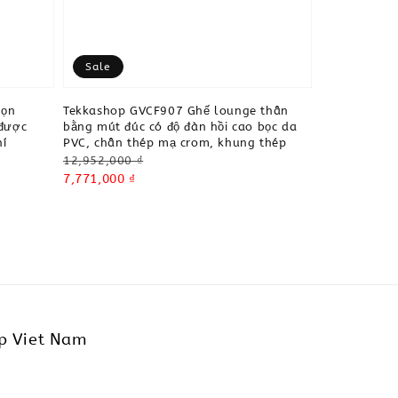
Sale
gọn
Tekkashop GVCF907 Ghế lounge thân
 được
bằng mút đúc có độ đàn hồi cao bọc da
hí
PVC, chân thép mạ crom, khung thép
Regular
12,952,000 ₫
price
Sale
7,771,000 ₫
price
p Viet Nam