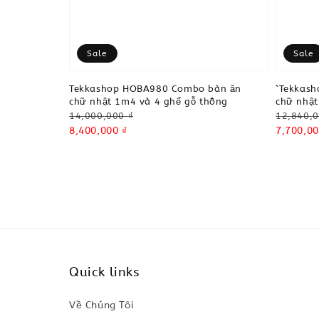
Sale
Sale
Tekkashop HOBA980 Combo bàn ăn
`Tekkas
chữ nhật 1m4 và 4 ghế gỗ thông
chữ nhật
Regular
Regular
14,000,000 ₫
12,840,0
price
Sale
8,400,000 ₫
price
Sale
7,700,00
price
price
Quick links
Về Chúng Tôi