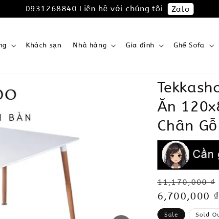
0931268840 Liên hệ với chúng tôi
Zalo
ng
Khách sạn
Nhà hàng
Gia đình
Ghế Sofa
Tekkash
Ăn 120x
Chân Gỗ
Regular
11,170,000 ₫
price
Sale
6,700,000 ₫
price
Sale
Sold O