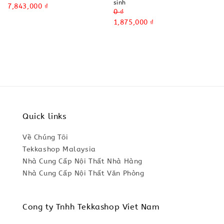
sinh
price
Sale
7,843,000 ₫
Regular
0 ₫
price
price
Sale
1,875,000 ₫
price
Quick links
Về Chúng Tôi
Tekkashop Malaysia
Nhà Cung Cấp Nội Thất Nhà Hàng
Nhà Cung Cấp Nội Thất Văn Phòng
Cong ty Tnhh Tekkashop Viet Nam