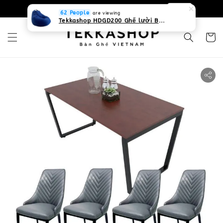
0931268840 Liên hệ với chúng tôi
Zalo
62 People
are viewing
Tekkashop HDGD200 Ghế lười Beanbag form truyền thống, chất liệu Olefin canvas kháng nước, màu xanh biển, có thể sử dụng trong nhà và cả ngoài trời, có quai xách