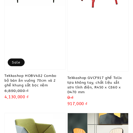
Sale
Tekkashop HOBV482 Combo
Tekkashop GVCF917 ghế Tolix
bộ bàn ăn vuông 70cm và 2
tựa không tay, chất liệu sắt
ghế khung sắt bọc nệm
sơn tĩnh điện, R450 x C860 x
Regular
6,890,000 ₫
D470 mm
price
Sale
4,130,000 ₫
Regular
0 ₫
price
price
Sale
917,000 ₫
price