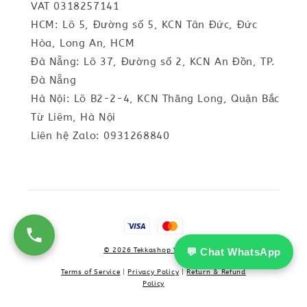
VAT 0318257141
HCM: Lô 5, Đường số 5, KCN Tân Đức, Đức
Hòa, Long An, HCM
Đà Nẵng: Lô 37, Đường số 2, KCN An Đồn, TP.
Đà Nẵng
Hà Nội: Lô B2-2-4, KCN Thăng Long, Quận Bắc
Từ Liêm, Hà Nội
Liên hệ Zalo: 0931268840
© 2026 Tekkashop Vietnam
💬 Chat WhatsApp
Terms of Service
|
Privacy Policy
|
Return & Refund
Policy