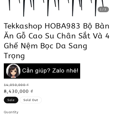
1
/3
Tekkashop HOBA983 Bộ Bàn
Ăn Gỗ Cao Su Chân Sắt Và 4
Ghế Nệm Bọc Da Sang
Trọng
Regular
14,050,000 ₫
price
Sale
8,430,000 ₫
price
Sale
Sold Out
Quantity