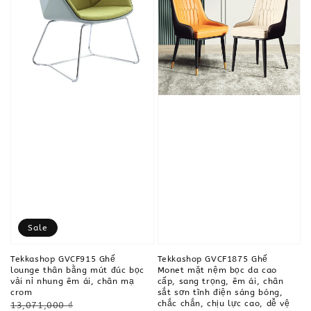
Sale
Tekkashop GVCF915 Ghế
Tekkashop GVCF1875 Ghế
lounge thân bằng mút đúc bọc
Monet mặt nệm bọc da cao
vải nỉ nhung êm ái, chân mạ
cấp, sang trọng, êm ái, chân
crom
sắt sơn tĩnh điện sáng bóng,
chắc chắn, chịu lực cao, dễ vệ
Regular
13,071,000 ₫