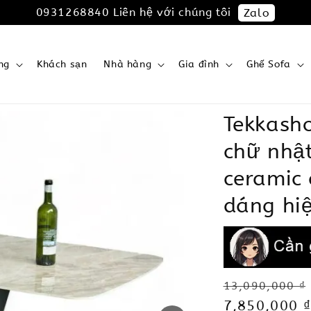
0931268840 Liên hệ với chúng tôi
Zalo
ng
Khách sạn
Nhà hàng
Gia đình
Ghế Sofa
Tekkash
chữ nhậ
ceramic 
dáng hiệ
Regular
13,090,000 ₫
price
Sale
7,850,000 ₫