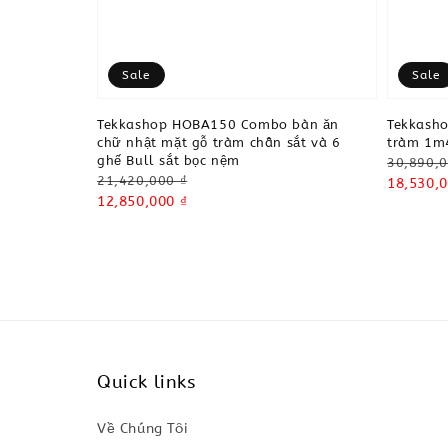
Sale
Sale
Tekkashop HOBA150 Combo bàn ăn
Tekkash
chữ nhật mặt gỗ tràm chân sắt và 6
tràm 1m4
ghế Bull sắt bọc nệm
Regular
30,890,0
Regular
21,420,000 ₫
price
Sale
18,530,0
price
Sale
12,850,000 ₫
price
price
Quick links
Về Chúng Tôi