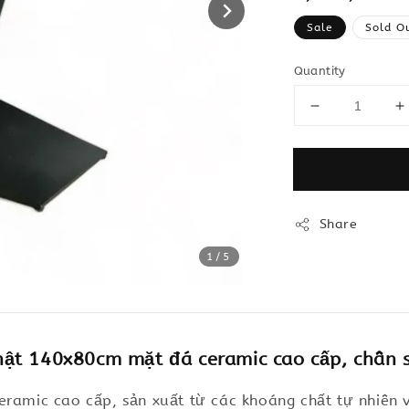
price
Sale
Sold O
Quantity
Share
1
/5
t 140x80cm mặt đá ceramic cao cấp, chân sắ
eramic cao cấp, sản xuất từ các khoáng chất tự nhiên 