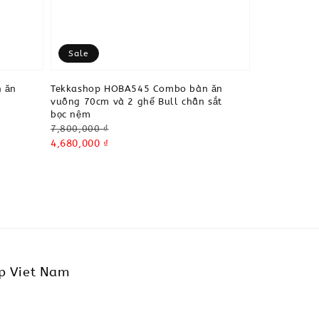
Sale
 ăn
Tekkashop HOBA545 Combo bàn ăn
vuông 70cm và 2 ghế Bull chân sắt
bọc nệm
Regular
7,800,000 ₫
price
Sale
4,680,000 ₫
price
p Viet Nam