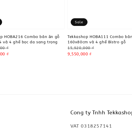
Sale
op HOBA216 Combo bàn ăn gỗ
Tekkashop HOBA111 Combo bàn
 và 4 ghế bọc da sang trọng
160x80cm và 4 ghế Bistro gỗ
Regular
00 ₫
15,920,000 ₫
00 ₫
price
Sale
9,550,000 ₫
price
Cong ty Tnhh Tekkasho
VAT 0318257141