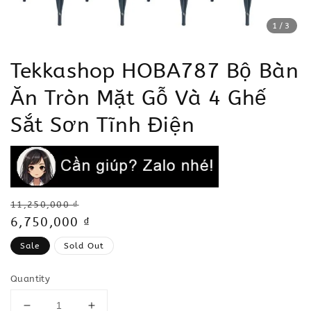
1
/3
Tekkashop HOBA787 Bộ Bàn
Ăn Tròn Mặt Gỗ Và 4 Ghế
Sắt Sơn Tĩnh Điện
Regular
11,250,000 ₫
price
Sale
6,750,000 ₫
price
Sale
Sold Out
Quantity