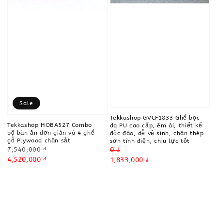
Sale
Tekkashop GVCF1833 Ghế bọc
Tekkashop HOBA527 Combo
da PU cao cấp, êm ái, thiết kế
bộ bàn ăn đơn giản và 4 ghế
độc đáo, dễ vệ sinh, chân thép
gỗ Plywood chân sắt
sơn tĩnh điện, chịu lực tốt
Regular
Regular
0 ₫
7,540,000 ₫
price
Sale
4,520,000 ₫
price
Sale
1,833,000 ₫
price
price