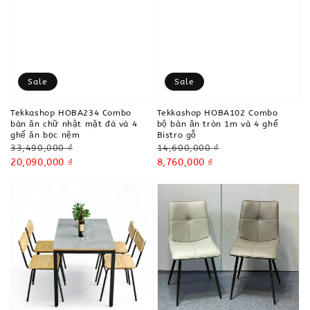
Sale
Sale
Tekkashop HOBA234 Combo
Tekkashop HOBA102 Combo
bàn ăn chữ nhật mặt đá và 4
bộ bàn ăn tròn 1m và 4 ghế
ghế ăn bọc nệm
Bistro gỗ
Regular
Regular
33,490,000 ₫
14,600,000 ₫
price
Sale
20,090,000 ₫
price
Sale
8,760,000 ₫
price
price