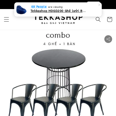
0931268840 Liên hệ với chúng tôi
Zalo
68 People
are viewing
Tekkashop HDGD200 Ghế lười Beanbag form truyền thống, chất liệu Olefin canvas kháng nước, màu xanh biển, có thể sử dụng trong nhà và cả ngoài trời, có quai xách