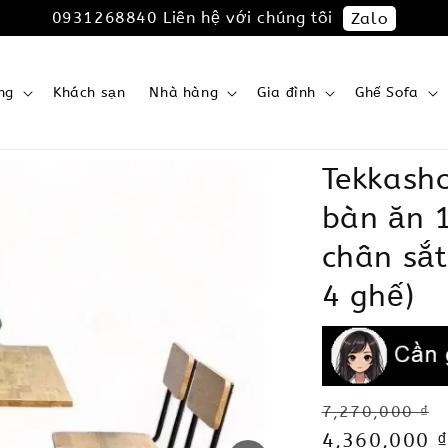
0931268840 Liên hệ với chúng tôi
Zalo
ng
Khách sạn
Nhà hàng
Gia đình
Ghế Sofa
Tekkash
bàn ăn 
chân sắt
4 ghế)
Regular
7,270,000 ₫
price
Sale
4,360,000 ₫