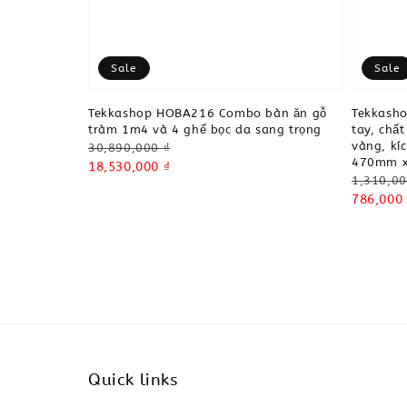
Sale
Sale
Tekkashop HOBA216 Combo bàn ăn gỗ
Tekkash
tràm 1m4 và 4 ghế bọc da sang trọng
tay, chất
vàng, kí
Regular
30,890,000 ₫
470mm x
price
Sale
18,530,000 ₫
Regular
1,310,00
price
price
Sale
786,000 
price
Quick links