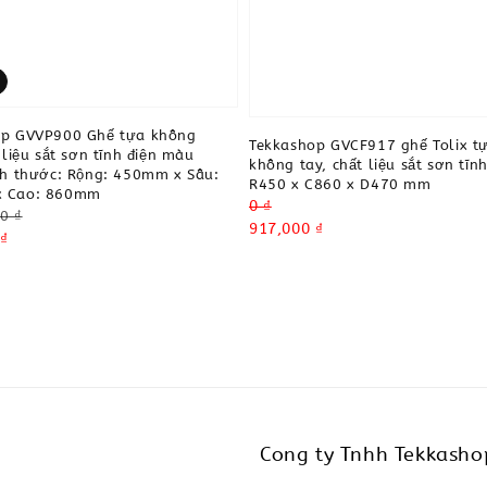
op GVVP900 Ghế tựa không
Tekkashop GVCF917 ghế Tolix t
 liệu sắt sơn tĩnh điện màu
không tay, chất liệu sắt sơn tĩnh
ch thước: Rộng: 450mm x Sâu:
R450 x C860 x D470 mm
 Cao: 860mm
Regular
0 ₫
0 ₫
price
Sale
917,000 ₫
₫
price
Cong ty Tnhh Tekkasho