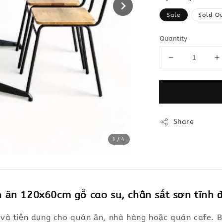
price
Sale
Sold O
Quantity
Share
1
/4
n 120x60cm gỗ cao su, chân sắt sơn tĩnh đi
và tiện dụng cho quán ăn, nhà hàng hoặc quán cafe. 