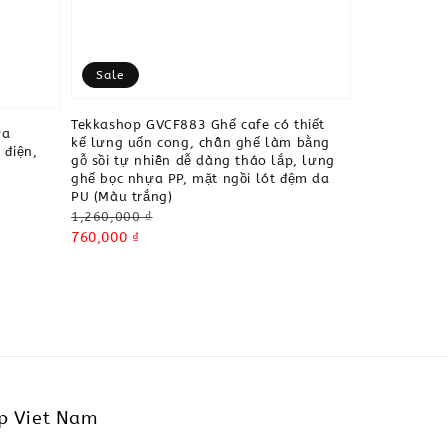
Sale
Tekkashop GVCF883 Ghế cafe có thiết
ựa
kế lưng uốn cong, chân ghế làm bằng
 điện,
gỗ sồi tự nhiên dễ dàng tháo lắp, lưng
ghế bọc nhựa PP, mặt ngồi lót đệm da
PU (Màu trắng)
Regular
1,260,000 ₫
price
Sale
760,000 ₫
price
p Viet Nam