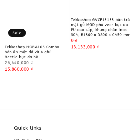
Tekkashop GVCF13133 bàn trà
mặt gỗ MGD phủ veer bọc da
PU cao cấp, khung chân inox
Sale
304, R1360 x D800 x C450 mm
Regular
0 ₫
price
Sale
13,133,000 ₫
Tekkashop HOBA165 Combo
bàn ăn mặt đá và 4 ghế
price
Beetle bọc da bò
Regular
26,440,000 ₫
price
Sale
15,860,000 ₫
price
Quick links