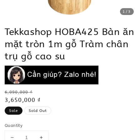
1
/3
Tekkashop HOBA425 Bàn ăn
mặt tròn 1m gỗ Tràm chân
trụ gỗ cao su
Regular
6,090,000 ₫
price
Sale
3,650,000 ₫
price
Sale
Sold Out
Quantity