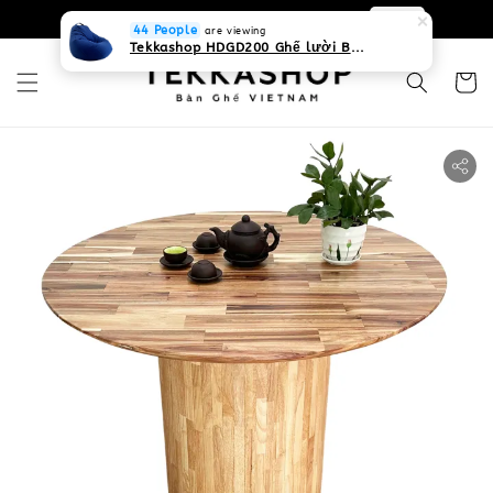
0931268840 Liên hệ với chúng tôi
Zalo
44 People
are viewing
Tekkashop HDGD200 Ghế lười Beanbag form truyền thống, chất liệu Olefin canvas kháng nước, màu xanh biển, có thể sử dụng trong nhà và cả ngoài trời, có quai xách