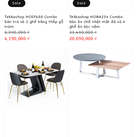
Sale
Sale
Tekkashop HOSF488 Combo
Tekkashop HOBA234 Combo
bàn trà và 2 ghế băng thấp gỗ
bàn ăn chữ nhật mặt đá và 4
tràm
ghế ăn bọc nệm
Regular
Regular
6,990,000 ₫
33,490,000 ₫
price
Sale
4,190,000 ₫
price
Sale
20,090,000 ₫
price
price