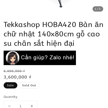
1
/5
Tekkashop HOBA420 Bàn ăn
chữ nhật 140x80cm gỗ cao
su chân sắt hiện đại
Regular
6,000,000 ₫
price
Sale
3,600,000 ₫
price
Sale
Sold Out
Quantity