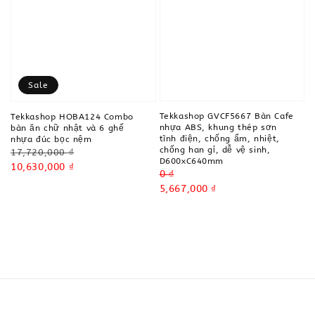
Sale
Tekkashop GVCF5667 Bàn Cafe
Tekkashop HOBA124 Combo
nhựa ABS, khung thép sơn
bàn ăn chữ nhật và 6 ghế
tĩnh điện, chống ẩm, nhiệt,
nhựa đúc bọc nệm
chống han gỉ, dễ vệ sinh,
Regular
17,720,000 ₫
D600xC640mm
price
Sale
10,630,000 ₫
Regular
0 ₫
price
price
Sale
5,667,000 ₫
price