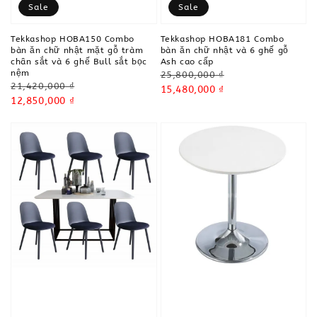
Sale
Sale
Tekkashop HOBA150 Combo
Tekkashop HOBA181 Combo
bàn ăn chữ nhật mặt gỗ tràm
bàn ăn chữ nhật và 6 ghế gỗ
chân sắt và 6 ghế Bull sắt bọc
Ash cao cấp
nệm
Regular
25,800,000 ₫
Regular
21,420,000 ₫
price
Sale
15,480,000 ₫
price
Sale
12,850,000 ₫
price
price