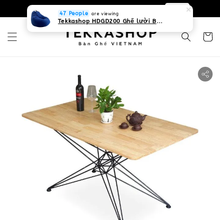
0931268840 Liên hệ với chúng tôi
Zalo
47 People
are viewing
Tekkashop HDGD200 Ghế lười Beanbag form truyền thống, chất liệu Olefin canvas kháng nước, màu xanh biển, có thể sử dụng trong nhà và cả ngoài trời, có quai xách