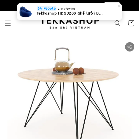
0931268840 Liên hệ với chúng tôi
Zalo
64 People
are viewing
Tekkashop HDGD200 Ghế lười Beanbag form truyền thống, chất liệu Olefin canvas kháng nước, màu xanh biển, có thể sử dụng trong nhà và cả ngoài trời, có quai xách