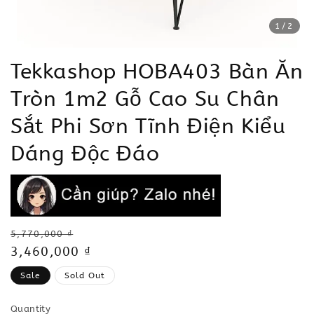
1
/2
Tekkashop HOBA403 Bàn Ăn
Tròn 1m2 Gỗ Cao Su Chân
Sắt Phi Sơn Tĩnh Điện Kiểu
Dáng Độc Đáo
Regular
5,770,000 ₫
price
Sale
3,460,000 ₫
price
Sale
Sold Out
Quantity