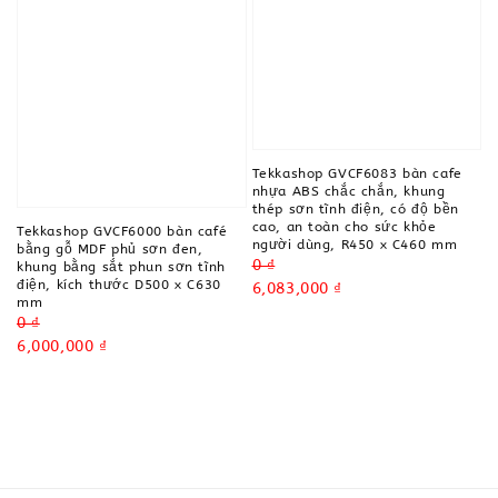
Tekkashop GVCF6083 bàn cafe
nhựa ABS chắc chắn, khung
thép sơn tĩnh điện, có độ bền
cao, an toàn cho sức khỏe
Tekkashop GVCF6000 bàn café
người dùng, R450 x C460 mm
bằng gỗ MDF phủ sơn đen,
Regular
0 ₫
khung bằng sắt phun sơn tĩnh
điện, kích thước D500 x C630
price
Sale
6,083,000 ₫
mm
price
Regular
0 ₫
price
Sale
6,000,000 ₫
price