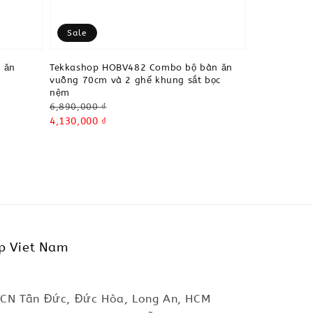
Sale
 ăn
Tekkashop HOBV482 Combo bộ bàn ăn
vuông 70cm và 2 ghế khung sắt bọc
nệm
Regular
6,890,000 ₫
price
Sale
4,130,000 ₫
price
p Viet Nam
KCN Tân Đức, Đức Hòa, Long An, HCM