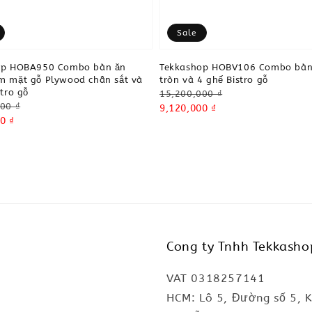
Sale
op HOBA950 Combo bàn ăn
Tekkashop HOBV106 Combo bàn
 mặt gỗ Plywood chân sắt và
tròn và 4 ghế Bistro gỗ
stro gỗ
Regular
15,200,000 ₫
00 ₫
price
Sale
9,120,000 ₫
0 ₫
price
Cong ty Tnhh Tekkasho
VAT 0318257141
HCM: Lô 5, Đường số 5, 