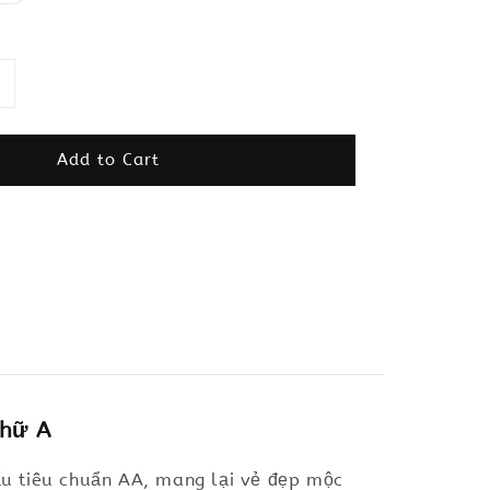
Add to Cart
chữ A
ẩu tiêu chuẩn AA, mang lại vẻ đẹp mộc