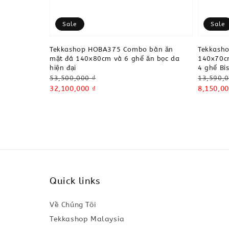
Sale
Sale
Tekkashop HOBA375 Combo bàn ăn
Tekkash
mặt đá 140x80cm và 6 ghế ăn bọc da
140x70cm
hiện đại
4 ghế Bi
Regular
Regular
53,500,000 ₫
13,590,0
price
Sale
32,100,000 ₫
price
Sale
8,150,00
price
price
Quick links
Về Chúng Tôi
Tekkashop Malaysia