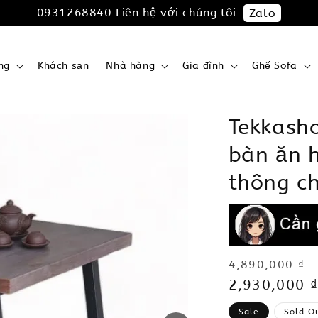
0931268840 Liên hệ với chúng tôi
Zalo
ng
Khách sạn
Nhà hàng
Gia đình
Ghế Sofa
Tekkash
bàn ăn 
thông ch
Regular
4,890,000 ₫
price
Sale
2,930,000 ₫
price
Sale
Sold O