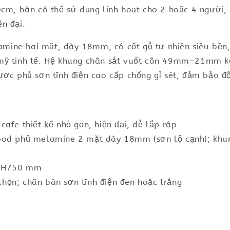
0cm, bàn có thể sử dụng linh hoạt cho 2 hoặc 4 người
n đại.
ine hai mặt, dày 18mm, có cốt gỗ tự nhiên siêu bền,
 mỹ tinh tế. Hệ khung chân sắt vuốt côn 49mm–21mm 
ược phủ sơn tĩnh điện cao cấp chống gỉ sét, đảm bảo độ
afe thiết kế nhỏ gọn, hiện đại, dễ lắp ráp
wood phủ melamine 2 mặt dày 18mm (sơn lộ cạnh); kh
x H750 mm
họn; chân bàn sơn tĩnh điện đen hoặc trắng