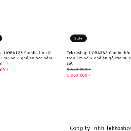
Sale
op HOBA125 Combo bàn ăn
Tekkashop HOBA588 Combo bàn
 1m6 và 6 ghế ăn bọc nệm
tròn 1m và 4 ghế ăn gỗ cao su 
sắt
00 ₫
Regular
8,420,000 ₫
00 ₫
price
Sale
5,050,000 ₫
price
Cong ty Tnhh Tekkasho