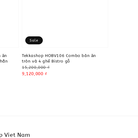
Sale
 ăn
Tekkashop HOBV106 Combo bàn ăn
chân
tròn và 4 ghế Bistro gỗ
Regular
15,200,000 ₫
price
Sale
9,120,000 ₫
price
p Viet Nam