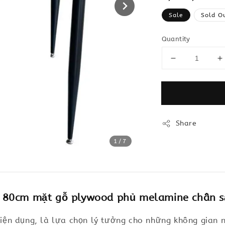
price
Sale
Sold O
Quantity
Share
1
/7
80cm mặt gỗ plywood phủ melamine chân sắ
à tiện dụng, là lựa chọn lý tưởng cho những không gian