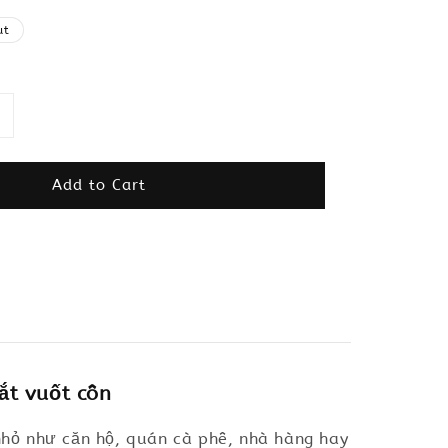
ut
Add to Cart
t vuốt côn
 nhỏ như căn hộ, quán cà phê, nhà hàng hay