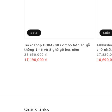
Sale
Sale
Tekkashop HOBA200 Combo bàn ăn gỗ
Tekkash
thông 1m6 và 8 ghế gỗ bọc nệm
chữ nhật
Regular
Regular
28,650,000 ₫
17,820,0
price
Sale
17,190,000 ₫
price
Sale
10,690,0
price
price
Quick links