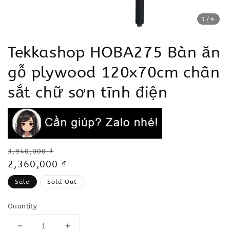
1
/4
Tekkashop HOBA275 Bàn ăn
gỗ plywood 120x70cm chân
sắt chữ sơn tĩnh điện
Regular
3,940,000 ₫
price
Sale
2,360,000 ₫
price
Sale
Sold Out
Quantity