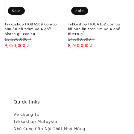
Sale
Sale
Tekkashop HOBA109 Combo
Tekkashop HOBA102 Combo
bàn ăn gỗ tràm và 4 ghế
bộ bàn ăn tròn 1m và 4 ghế
Bistro gỗ cao su
Bistro gỗ
Regular
Regular
15,590,000 ₫
14,600,000 ₫
price
Sale
9,350,000 ₫
price
Sale
8,760,000 ₫
price
price
Quick links
Về Chúng Tôi
Tekkashop Malaysia
Nhà Cung Cấp Nội Thất Nhà Hàng