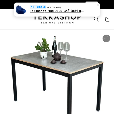
0931268840 Liên hệ với chúng tôi
Zalo
45 People
are viewing
Tekkashop HDGD200 Ghế lười Beanbag form truyền thống, chất liệu Olefin canvas kháng nước, màu xanh biển, có thể sử dụng trong nhà và cả ngoài trời, có quai xách