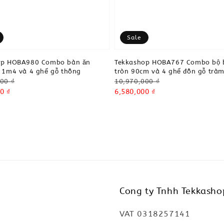
Sale
op HOBA980 Combo bàn ăn
Tekkashop HOBA767 Combo bộ 
 1m4 và 4 ghế gỗ thông
tròn 90cm và 4 ghế đôn gỗ trà
Regular
00 ₫
10,970,000 ₫
0 ₫
price
Sale
6,580,000 ₫
price
Cong ty Tnhh Tekkasho
VAT 0318257141