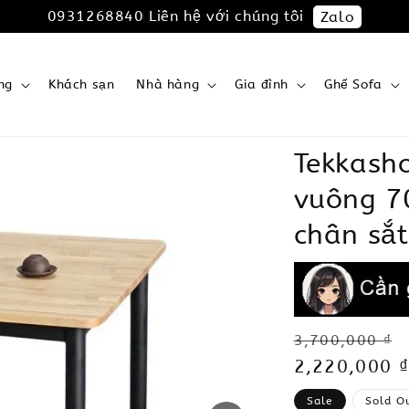
0931268840 Liên hệ với chúng tôi
Zalo
ng
Khách sạn
Nhà hàng
Gia đình
Ghế Sofa
Tekkash
vuông 7
chân sắt
Regular
3,700,000 ₫
price
Sale
2,220,000 ₫
price
Sale
Sold O