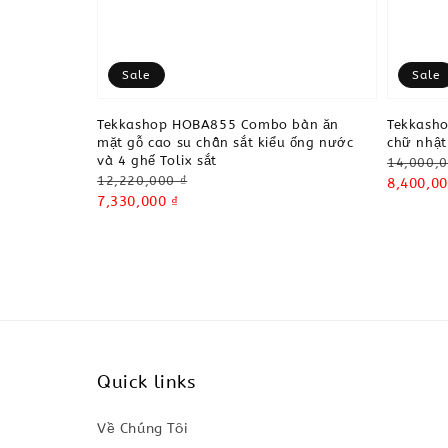
Sale
Sale
Tekkashop HOBA855 Combo bàn ăn
Tekkash
mặt gỗ cao su chân sắt kiểu ống nước
chữ nhật
và 4 ghế Tolix sắt
Regular
14,000,0
Regular
12,220,000 ₫
price
Sale
8,400,00
price
Sale
7,330,000 ₫
price
price
Quick links
Về Chúng Tôi