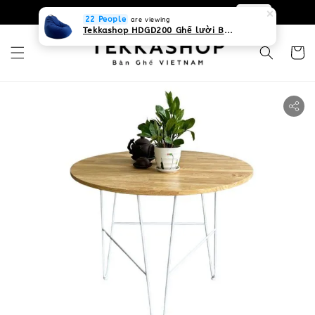
0931268840 Liên hệ với chúng tôi
Zalo
22 People
are viewing
Tekkashop HDGD200 Ghế lười Beanbag form truyền thống, chất liệu Olefin canvas kháng nước, màu xanh biển, có thể sử dụng trong nhà và cả ngoài trời, có quai xách