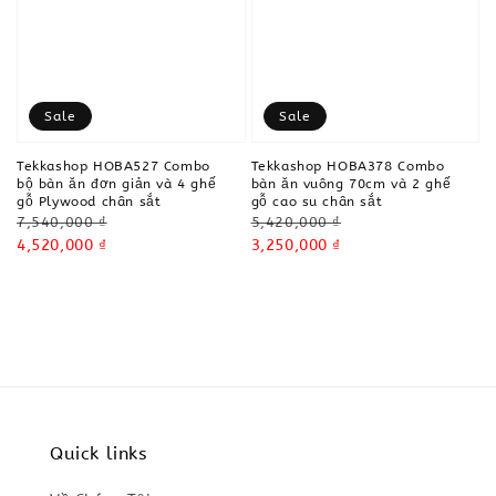
Sale
Sale
Tekkashop HOBA527 Combo
Tekkashop HOBA378 Combo
bộ bàn ăn đơn giản và 4 ghế
bàn ăn vuông 70cm và 2 ghế
gỗ Plywood chân sắt
gỗ cao su chân sắt
Regular
Regular
7,540,000 ₫
5,420,000 ₫
price
Sale
4,520,000 ₫
price
Sale
3,250,000 ₫
price
price
Quick links