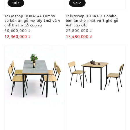
Sale
Sale
Tekkashop HOBA144 Combo
Tekkashop HOBA181 Combo
bộ bàn ăn gỗ me tây 1m2 và 4
bàn ăn chữ nhật và 6 ghế gỗ
ghế Bistro gỗ cao su
Ash cao cấp
Regular
Regular
20,600,000 ₫
25,800,000 ₫
price
Sale
12,360,000 ₫
price
Sale
15,480,000 ₫
price
price