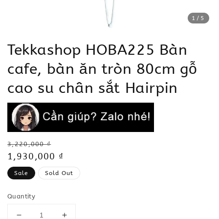
1
/5
Tekkashop HOBA225 Bàn
cafe, bàn ăn tròn 80cm gỗ
cao su chân sắt Hairpin
Regular
3,220,000 ₫
price
Sale
1,930,000 ₫
price
Sale
Sold Out
Quantity