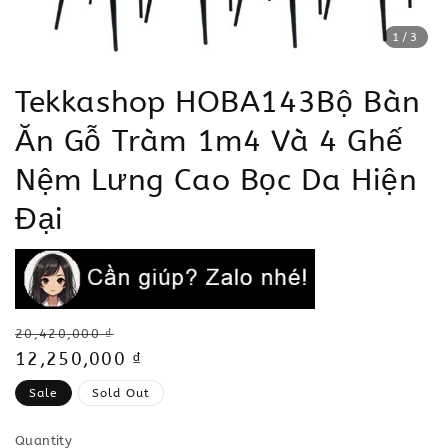
1
/3
Tekkashop HOBA143Bộ Bàn
Ăn Gỗ Tràm 1m4 Và 4 Ghế
Nệm Lưng Cao Bọc Da Hiện
Đại
Regular
20,420,000 ₫
price
Sale
12,250,000 ₫
price
Sale
Sold Out
Quantity