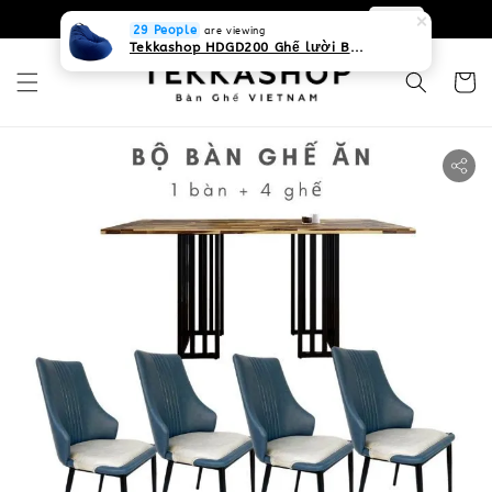
0931268840 Liên hệ với chúng tôi
Zalo
29 People
are viewing
Tekkashop HDGD200 Ghế lười Beanbag form truyền thống, chất liệu Olefin canvas kháng nước, màu xanh biển, có thể sử dụng trong nhà và cả ngoài trời, có quai xách