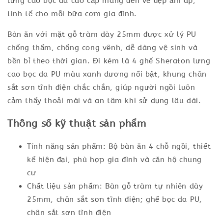
lưng cao bọc da cao cấp mang đến vẻ đẹp ấm áp,
tinh tế cho mỗi bữa cơm gia đình.
Bàn ăn với mặt gỗ tràm dày 25mm được xử lý PU
chống thấm, chống cong vênh, dễ dàng vệ sinh và
bền bỉ theo thời gian. Đi kèm là 4 ghế Sheraton lưng
cao bọc da PU màu xanh dương nổi bật, khung chân
sắt sơn tĩnh điện chắc chắn, giúp người ngồi luôn
cảm thấy thoải mái và an tâm khi sử dụng lâu dài.
Thông số kỹ thuật sản phẩm
Tính năng sản phẩm: Bộ bàn ăn 4 chỗ ngồi, thiết
kế hiện đại, phù hợp gia đình và căn hộ chung
cư
Chất liệu sản phẩm: Bàn gỗ tràm tự nhiên dày
25mm, chân sắt sơn tĩnh điện; ghế bọc da PU,
chân sắt sơn tĩnh điện