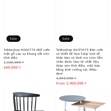
Sale
Sale
Tekkashop HOGC770 Ghế cafe
Tekkashop GVCF3375 Bàn cafe
mặt gỗ cao su khung sắt sơn
có thiết kế hoa Tulip tinh tế,
tĩnh điện
thân bàn có hình trụ tròn liền
chân được làm từ chất liệu
Regular
1,100,000 ₫
thép sơn tĩnh điện, mặt bàn
price
Sale
660,000 ₫
bằng kính cường lực (Màu
price
đen)
Regular
4,850,000 ₫
price
Sale
From
2,900,000 ₫
price