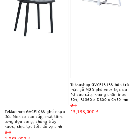
Tekkashop GVCF13133 bàn trà
mặt gỗ MGD phủ veer bọc da
PU cao cấp, khung chân inox
304, R1360 x D800 x C450 mm
Regular
0 ₫
price
Sale
13,133,000 ₫
Tekkashop GVCF1083 ghế nhựa
đúc Mexico cao cấp, mặt lõm,
price
lưng dựa cong, chống trầy
xước, chịu lực tốt, dễ vệ sinh
Regular
0 ₫
price
Sale
1,083,000 ₫