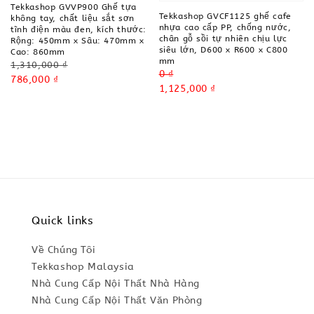
Tekkashop GVVP900 Ghế tựa
Tekkashop GVCF1125 ghế cafe
không tay, chất liệu sắt sơn
nhựa cao cấp PP, chống nước,
tĩnh điện màu đen, kích thước:
chân gỗ sồi tự nhiên chịu lực
Rộng: 450mm x Sâu: 470mm x
siêu lớn, D600 x R600 x C800
Cao: 860mm
mm
Regular
1,310,000 ₫
Regular
0 ₫
price
Sale
786,000 ₫
price
Sale
1,125,000 ₫
price
price
Quick links
Về Chúng Tôi
Tekkashop Malaysia
Nhà Cung Cấp Nội Thất Nhà Hàng
Nhà Cung Cấp Nội Thất Văn Phòng