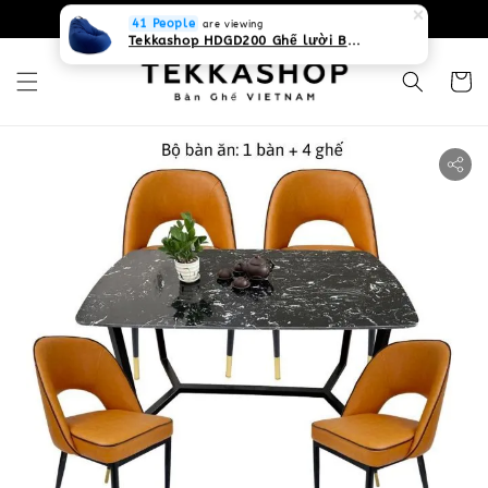
0931268840 Liên hệ với chúng tôi
Zalo
41 People
are viewing
Tekkashop HDGD200 Ghế lười Beanbag form truyền thống, chất liệu Olefin canvas kháng nước, màu xanh biển, có thể sử dụng trong nhà và cả ngoài trời, có quai xách