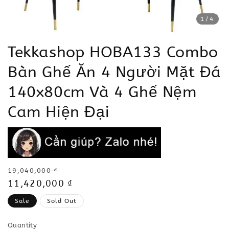
1
/4
Tekkashop HOBA133 Combo
Bàn Ghế Ăn 4 Người Mặt Đá
140x80cm Và 4 Ghế Nệm
Cam Hiện Đại
Regular
19,040,000 ₫
price
Sale
11,420,000 ₫
price
Sale
Sold Out
Quantity