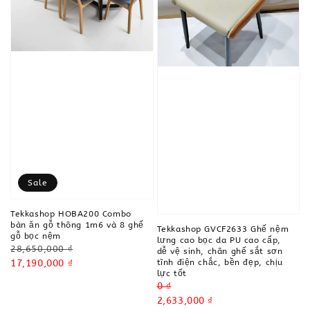
Sale
Tekkashop HOBA200 Combo
bàn ăn gỗ thông 1m6 và 8 ghế
Tekkashop GVCF2633 Ghế nệm
gỗ bọc nệm
lưng cao bọc da PU cao cấp,
Regular
28,650,000 ₫
dễ vệ sinh, chân ghế sắt sơn
price
Sale
17,190,000 ₫
tĩnh điện chắc, bền đẹp, chịu
lực tốt
price
Regular
0 ₫
price
Sale
2,633,000 ₫