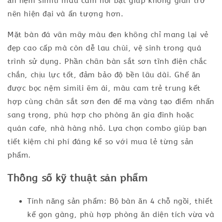
ăn nệm simili màu cam nổi bật giúp không gian trở
nên hiện đại và ấn tượng hơn.
Mặt bàn đá vân mây màu đen không chỉ mang lại vẻ
đẹp cao cấp mà còn dễ lau chùi, vệ sinh trong quá
trình sử dụng. Phần chân bàn sắt sơn tĩnh điện chắc
chắn, chịu lực tốt, đảm bảo độ bền lâu dài. Ghế ăn
được bọc nệm simili êm ái, màu cam trẻ trung kết
hợp cùng chân sắt sơn đen đế mạ vàng tạo điểm nhấn
sang trọng, phù hợp cho phòng ăn gia đình hoặc
quán cafe, nhà hàng nhỏ. Lựa chọn combo giúp bạn
tiết kiệm chi phí đáng kể so với mua lẻ từng sản
phẩm.
Thông số kỹ thuật sản phẩm
Tính năng sản phẩm: Bộ bàn ăn 4 chỗ ngồi, thiết
kế gọn gàng, phù hợp phòng ăn diện tích vừa và