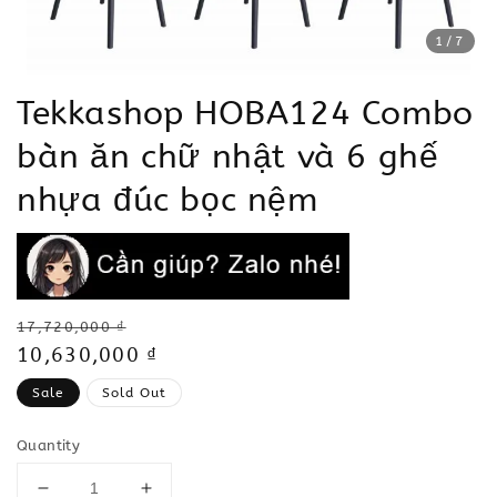
1
/7
Tekkashop HOBA124 Combo
bàn ăn chữ nhật và 6 ghế
nhựa đúc bọc nệm
Regular
17,720,000 ₫
price
Sale
10,630,000 ₫
price
Sale
Sold Out
Quantity