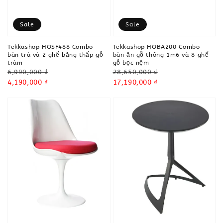
Sale
Sale
Tekkashop HOSF488 Combo
Tekkashop HOBA200 Combo
bàn trà và 2 ghế băng thấp gỗ
bàn ăn gỗ thông 1m6 và 8 ghế
tràm
gỗ bọc nệm
Regular
Regular
6,990,000 ₫
28,650,000 ₫
price
Sale
4,190,000 ₫
price
Sale
17,190,000 ₫
price
price