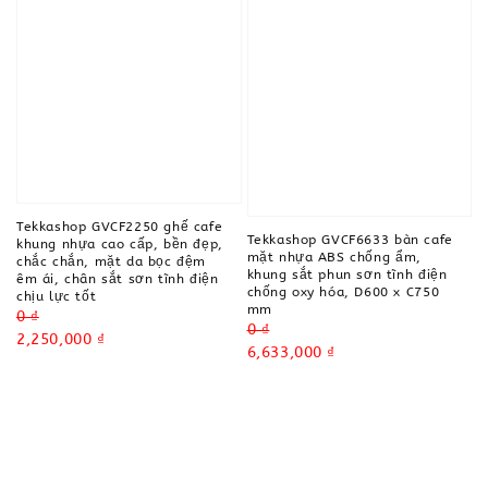
Tekkashop GVCF2250 ghế cafe
Tekkashop GVCF6633 bàn cafe
khung nhựa cao cấp, bền đẹp,
mặt nhựa ABS chống ẩm,
chắc chắn, mặt da bọc đệm
khung sắt phun sơn tĩnh điện
êm ái, chân sắt sơn tĩnh điện
chống oxy hóa, D600 x C750
chịu lực tốt
mm
Regular
0 ₫
Regular
0 ₫
price
Sale
2,250,000 ₫
price
Sale
6,633,000 ₫
price
price