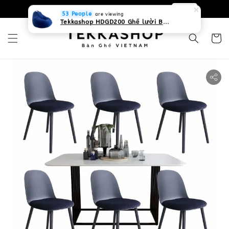
0931268840 Liên hệ với chúng tôi
Zalo
53 People
are viewing
Tekkashop HDGD200 Ghế lười Beanbag form truyền thống, chất liệu Olefin canvas kháng nước, màu xanh biển, có thể sử dụng trong nhà và cả ngoài trời, có quai xách