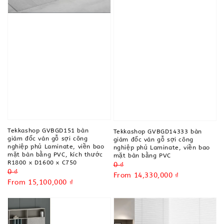
Tekkashop GVBGD151 bàn
Tekkashop GVBGD14333 bàn
giám đốc ván gỗ sợi công
giám đốc ván gỗ sợi công
nghiệp phủ Laminate, viền bao
nghiệp phủ Laminate, viền bao
mặt bàn bằng PVC, kích thước
mặt bàn bằng PVC
R1800 x D1600 x C750
Regular
0 ₫
Regular
0 ₫
price
Sale
From
14,330,000 ₫
price
Sale
From
15,100,000 ₫
price
price