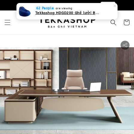
0931268840 Liên hệ với chúng tôi
Zalo
62 People
are viewing
Tekkashop HDGD200 Ghế lười Beanbag form truyền thống, chất liệu Olefin canvas kháng nước, màu xanh biển, có thể sử dụng trong nhà và cả ngoài trời, có quai xách