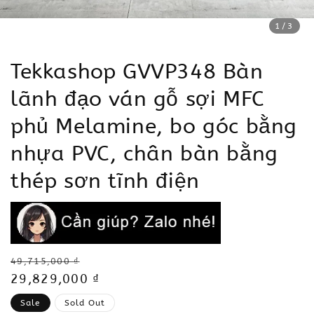
1
/3
Tekkashop GVVP348 Bàn
lãnh đạo ván gỗ sợi MFC
phủ Melamine, bo góc bằng
nhựa PVC, chân bàn bằng
thép sơn tĩnh điện
Regular
49,715,000 ₫
price
Sale
29,829,000 ₫
price
Sale
Sold Out