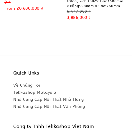
trắng, kích thước Dài:1600mm
Regular
0 ₫
x Rộng:800mm x Cao:750mm
price
Sale
From
20,600,000 ₫
Regular
6,477,000 ₫
price
price
Sale
3,886,000 ₫
price
Quick links
Về Chúng Tôi
Tekkashop Malaysia
Nhà Cung Cấp Nội Thất Nhà Hàng
Nhà Cung Cấp Nội Thất Văn Phòng
Cong ty Tnhh Tekkashop Viet Nam