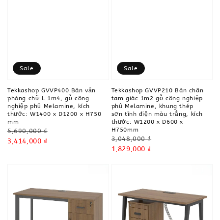
Sale
Sale
Tekkashop GVVP400 Bàn văn
Tekkashop GVVP210 Bàn chân
phòng chữ L 1m4, gỗ công
tam giác 1m2 gỗ công nghiệp
nghiệp phủ Melamine, kích
phủ Melamine, khung thép
thước: W1400 x D1200 x H750
sơn tĩnh điện màu trắng, kích
mm
thước: W1200 x D600 x
H750mm
Regular
5,690,000 ₫
Regular
3,048,000 ₫
price
Sale
3,414,000 ₫
price
Sale
1,829,000 ₫
price
price