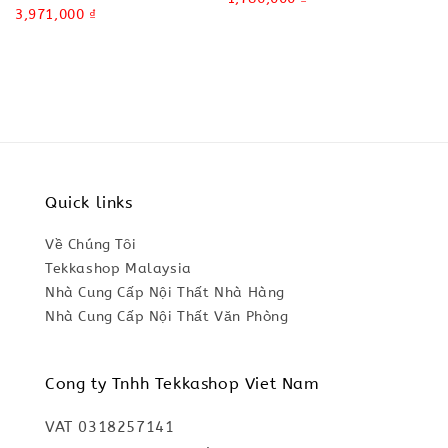
price
Sale
3,971,000 ₫
price
price
Quick links
Về Chúng Tôi
Tekkashop Malaysia
Nhà Cung Cấp Nội Thất Nhà Hàng
Nhà Cung Cấp Nội Thất Văn Phòng
Cong ty Tnhh Tekkashop Viet Nam
VAT 0318257141