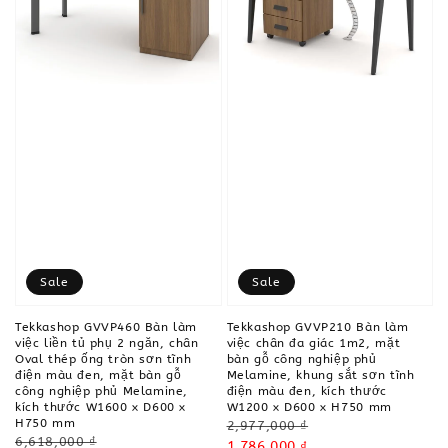
Sale
Sale
Tekkashop GVVP460 Bàn làm
Tekkashop GVVP210 Bàn làm
việc liền tủ phụ 2 ngăn, chân
việc chân đa giác 1m2, mặt
Oval thép ống tròn sơn tĩnh
bàn gỗ công nghiệp phủ
điện màu đen, mặt bàn gỗ
Melamine, khung sắt sơn tĩnh
công nghiệp phủ Melamine,
điện màu đen, kích thước
kích thước W1600 x D600 x
W1200 x D600 x H750 mm
H750 mm
Regular
2,977,000 ₫
Regular
6,618,000 ₫
price
Sale
1,786,000 ₫