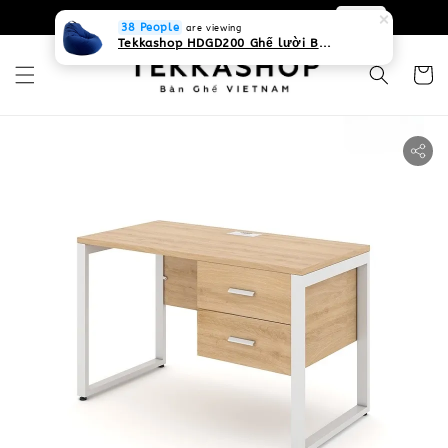
0931268840 Liên hệ với chúng tôi
Zalo
38 People
are viewing
Tekkashop HDGD200 Ghế lười Beanbag form truyền thống, chất liệu Olefin canvas kháng nước, màu xanh biển, có thể sử dụng trong nhà và cả ngoài trời, có quai xách