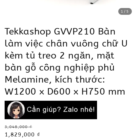
1
/5
Tekkashop GVVP210 Bàn
làm việc chân vuông chữ U
kèm tủ treo 2 ngăn, mặt
bàn gỗ công nghiệp phủ
Melamine, kích thước:
W1200 x D600 x H750 mm
Regular
3,048,000 ₫
price
Sale
1,829,000 ₫