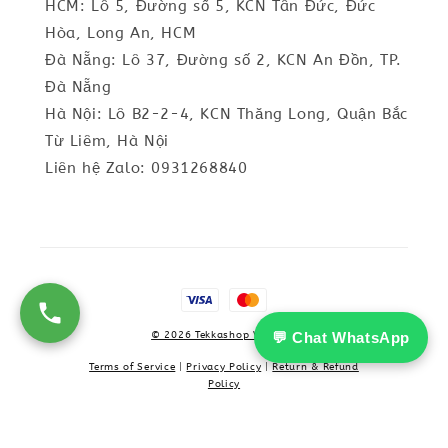
HCM: Lô 5, Đường số 5, KCN Tân Đức, Đức
Hòa, Long An, HCM
Đà Nẵng: Lô 37, Đường số 2, KCN An Đồn, TP.
Đà Nẵng
Hà Nội: Lô B2-2-4, KCN Thăng Long, Quận Bắc
Từ Liêm, Hà Nội
Liên hệ Zalo: 0931268840
💬 Chat WhatsApp
© 2026 Tekkashop Vietnam
Terms of Service
|
Privacy Policy
|
Return & Refund
Policy