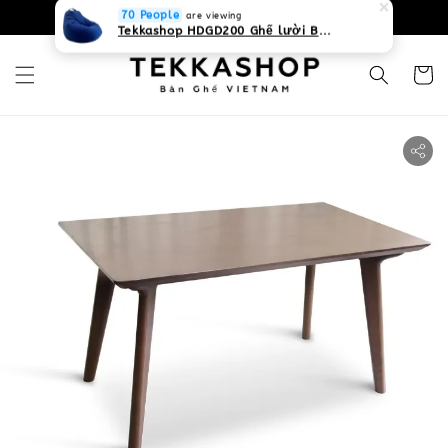
0931268840 Liên hệ với chúng tôi
Zalo
70 People
are viewing
Tekkashop HDGD200 Ghế lười Beanbag form truyền thống, chất liệu Olefin canvas kháng nước, màu xanh biển, có thể sử dụng trong nhà và cả ngoài trời, có quai xách