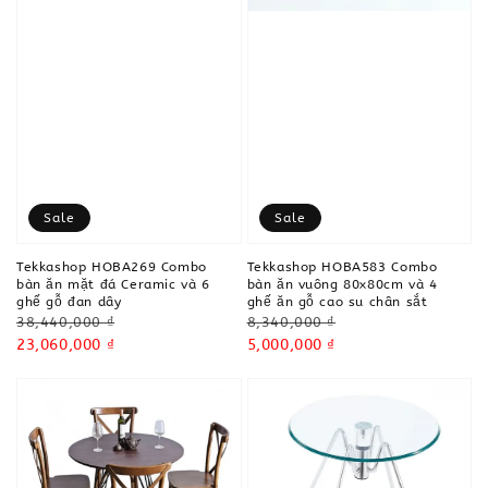
Sale
Sale
Tekkashop HOBA269 Combo
Tekkashop HOBA583 Combo
bàn ăn mặt đá Ceramic và 6
bàn ăn vuông 80x80cm và 4
ghế gỗ đan dây
ghế ăn gỗ cao su chân sắt
Regular
Regular
38,440,000 ₫
8,340,000 ₫
price
Sale
23,060,000 ₫
price
Sale
5,000,000 ₫
price
price