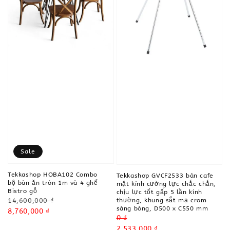
Sale
Tekkashop HOBA102 Combo
Tekkashop GVCF2533 bàn cafe
bộ bàn ăn tròn 1m và 4 ghế
mặt kính cường lực chắc chắn,
Bistro gỗ
chịu lực tốt gấp 5 lần kính
Regular
thường, khung sắt mạ crom
14,600,000 ₫
sáng bóng, D500 x C550 mm
price
Sale
8,760,000 ₫
Regular
0 ₫
price
price
Sale
2,533,000 ₫