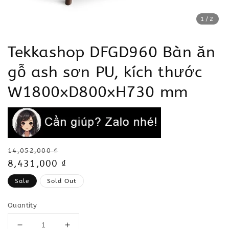
1
/2
Tekkashop DFGD960 Bàn ăn
gỗ ash sơn PU, kích thước
W1800xD800xH730 mm
Regular
14,052,000 ₫
price
Sale
8,431,000 ₫
price
Sale
Sold Out
Quantity