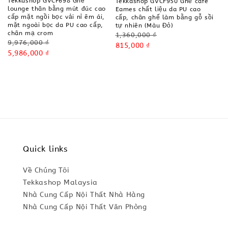
Tekkashop GVCF698 Ghế
Tekkashop GVCF950 Ghế cafe
lounge thân bằng mút đúc cao
Eames chất liệu da PU cao
cấp mặt ngồi bọc vải nỉ êm ái,
cấp, chân ghế làm bằng gỗ sồi
mặt ngoài bọc da PU cao cấp,
tự nhiên (Màu Đỏ)
chân mạ crom
Regular
1,360,000 ₫
Regular
9,976,000 ₫
price
Sale
815,000 ₫
price
Sale
5,986,000 ₫
price
price
Quick links
Về Chúng Tôi
Tekkashop Malaysia
Nhà Cung Cấp Nội Thất Nhà Hàng
Nhà Cung Cấp Nội Thất Văn Phòng