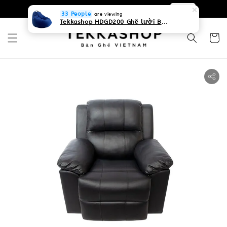
0931268840 Liên hệ với chúng tôi
Zalo
33 People
are viewing
Tekkashop HDGD200 Ghế lười Beanbag form truyền thống, chất liệu Olefin canvas kháng nước, màu xanh biển, có thể sử dụng trong nhà và cả ngoài trời, có quai xách