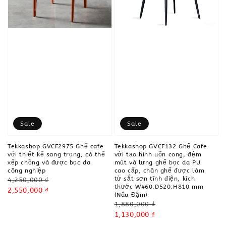
Sale
Sale
Tekkashop GVCF2975 Ghế cafe
Tekkashop GVCF132 Ghế Cafe
với thiết kế sang trọng, có thể
với tạo hình uốn cong, đệm
xếp chồng và được bọc da
mút và lưng ghế bọc da PU
công nghiệp
cao cấp, chân ghế được làm
từ sắt sơn tĩnh điện, kích
Regular
4,250,000 ₫
thước W460:D520:H810 mm
price
Sale
2,550,000 ₫
(Nâu Đậm)
price
Regular
1,880,000 ₫
price
Sale
1,130,000 ₫
price