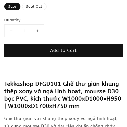
price
Sale
Sold Out
Quantity
Add to Cart
Tekkashop DFGD101 Ghế thư giãn khung
thép xoay và ngả linh hoạt, mousse D30
bọc PVC, kích thước W1000xD1000xH950
| W1000xD1700xH750 mm
Ghế thư giãn với khung thép xoay và ngả linh hoạt,
sử dụng mousse D30 và đạt tiêu chuẩn chống cháy