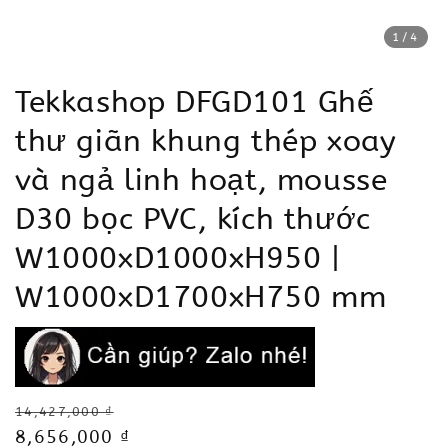
1
/4
Tekkashop DFGD101 Ghế
thư giãn khung thép xoay
và ngả linh hoạt, mousse
D30 bọc PVC, kích thước
W1000xD1000xH950 |
W1000xD1700xH750 mm
Regular
14,427,000 ₫
price
Sale
8,656,000 ₫