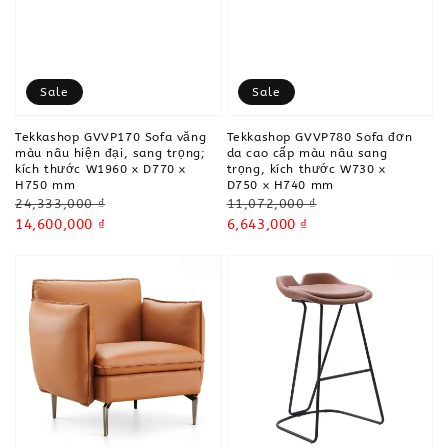
Sale
Sale
Tekkashop GVVP170 Sofa văng
Tekkashop GVVP780 Sofa đơn
màu nâu hiện đại, sang trọng;
da cao cấp màu nâu sang
kích thước W1960 x D770 x
trọng, kích thước W730 x
H750 mm
D750 x H740 mm
Regular
Regular
24,333,000 ₫
11,072,000 ₫
price
Sale
14,600,000 ₫
price
Sale
6,643,000 ₫
price
price