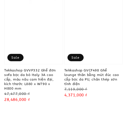
Sale
Sale
Tekkashop GVVP332 Ghế đơn
Tekkashop GVCF498 Ghế
sofa bọc da bò Italy 3A cao
lounge thân bằng mút đúc cao
cấp, màu nâu cam hiện đại,
cấp bọc da PU, chân thép sơn
kích thước L880 x W790 x
tĩnh điện
H800 mm
Regular
7,119,000 ₫
Regular
47,477,000 ₫
price
Sale
4,371,000 ₫
price
Sale
28,486,000 ₫
price
price