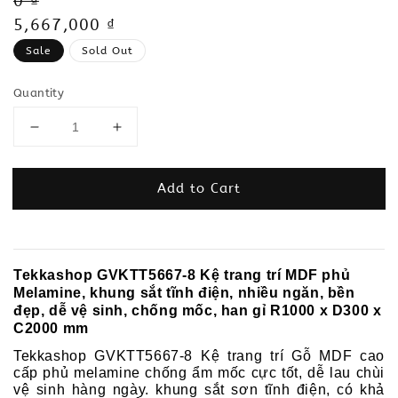
Regular
0 ₫
price
Sale
5,667,000 ₫
price
Sale
Sold Out
Quantity
Add to Cart
Tekkashop GVKTT5667-8 Kệ trang trí MDF phủ
Melamine, khung sắt tĩnh điện, nhiều ngăn, bền
đẹp, dễ vệ sinh, chống mốc, han gỉ R1000 x D300 x
C2000 mm
Tekkashop GVKTT5667-8 Kệ trang trí Gỗ MDF cao
cấp phủ melamine chống ẩm mốc cực tốt, dễ lau chùi
vệ sinh hàng ngày. khung sắt sơn tĩnh điện, có khả