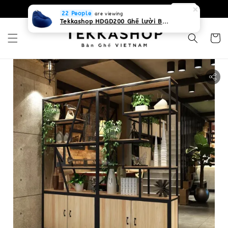
0931268840 Liên hệ với chúng tôi
Zalo
22 People
are viewing
Tekkashop HDGD200 Ghế lười Beanbag form truyền thống, chất liệu Olefin canvas kháng nước, màu xanh biển, có thể sử dụng trong nhà và cả ngoài trời, có quai xách