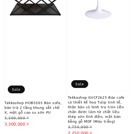
Sale
Sale
Tekkashop GVCF2625 Bàn cafe
có thiết kế hoa Tulip tinh tế,
Tekkashop HOBS385 Bàn sofa,
thân bàn có hình trụ tròn liền
bàn trà 2 tầng khung sắt chữ
chân được làm từ chất liệu
X, mặt gỗ cao su sơn PU
thép sơn tĩnh điện, mặt bàn
Regular
5,500,000 ₫
bằng gỗ MDF (Màu trắng)
price
Sale
3,300,000 ₫
Regular
3,750,000 ₫
price
price
Sale
2,250,000 ₫