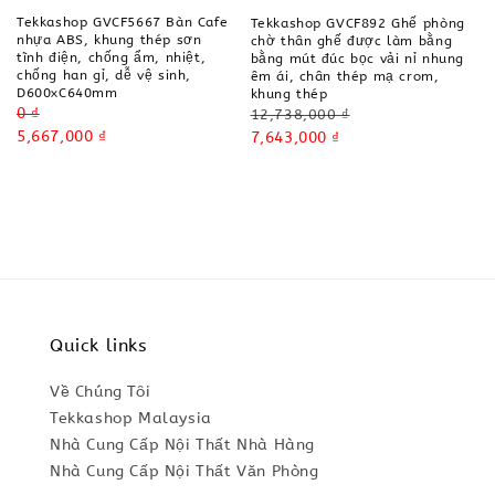
Tekkashop GVCF5667 Bàn Cafe
Tekkashop GVCF892 Ghế phòng
nhựa ABS, khung thép sơn
chờ thân ghế được làm bằng
tĩnh điện, chống ẩm, nhiệt,
bằng mút đúc bọc vải nỉ nhung
chống han gỉ, dễ vệ sinh,
êm ái, chân thép mạ crom,
D600xC640mm
khung thép
Regular
0 ₫
Regular
12,738,000 ₫
price
Sale
5,667,000 ₫
price
Sale
7,643,000 ₫
price
price
Quick links
Về Chúng Tôi
Tekkashop Malaysia
Nhà Cung Cấp Nội Thất Nhà Hàng
Nhà Cung Cấp Nội Thất Văn Phòng