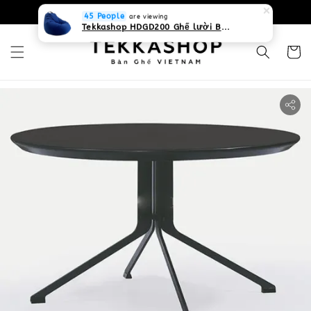
0931268840 Liên hệ với chúng tôi
Zalo
45 People
are viewing
Tekkashop HDGD200 Ghế lười Beanbag form truyền thống, chất liệu Olefin canvas kháng nước, màu xanh biển, có thể sử dụng trong nhà và cả ngoài trời, có quai xách