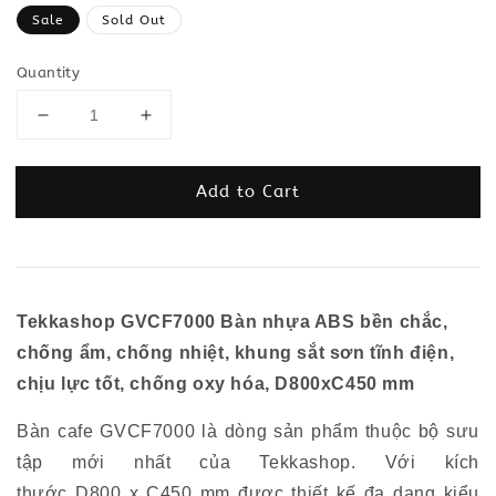
price
Sale
Sold Out
Quantity
Add to Cart
Tekkashop GV
CF7000 Bàn
nhựa ABS bền chắc,
chống ẩm, chống nhiệt
, k
hung sắt sơn tĩnh điện,
chịu lực tốt, chống oxy hóa,
D800x
C
450 mm
Bàn cafe
GV
CF7000
là dòng sản phẩm thuộc bộ sưu
tập mới nhất của
Tekkashop. Với kích
thước
D
800
x
C
450 mm
đ
ược thiết kế đa dạng kiểu