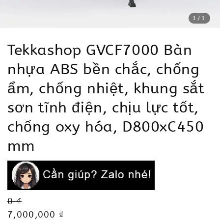
1
/1
Tekkashop GVCF7000 Bàn
nhựa ABS bền chắc, chống
ẩm, chống nhiệt, khung sắt
sơn tĩnh điện, chịu lực tốt,
chống oxy hóa, D800xC450
mm
Regular
0 ₫
price
Sale
7,000,000 ₫