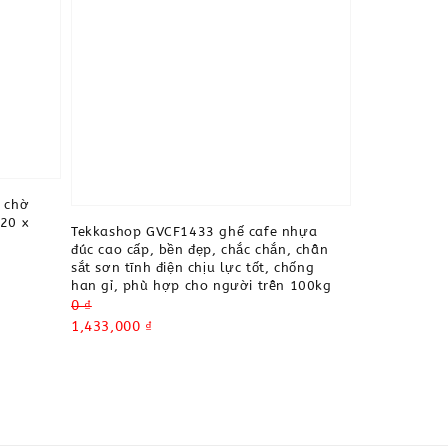
 chờ
720 x
Tekkashop GVCF1433 ghế cafe nhựa
đúc cao cấp, bền đẹp, chắc chắn, chân
sắt sơn tĩnh điện chịu lực tốt, chống
han gỉ, phù hợp cho người trên 100kg
Regular
0 ₫
price
Sale
1,433,000 ₫
price