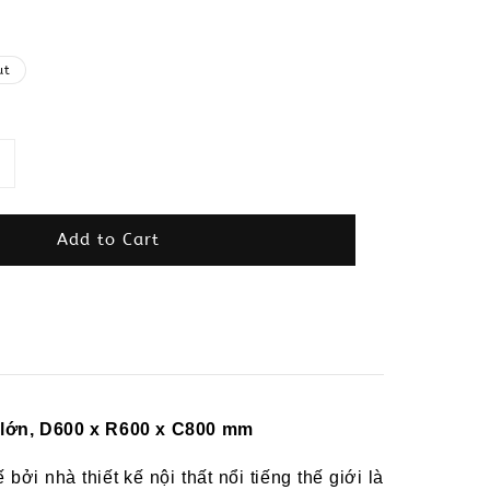
ut
Add to Cart
 lớn
,
D6
00 x
R600 x C800
mm
 bởi nhà thiết kế nội thất nổi tiếng thế giới là