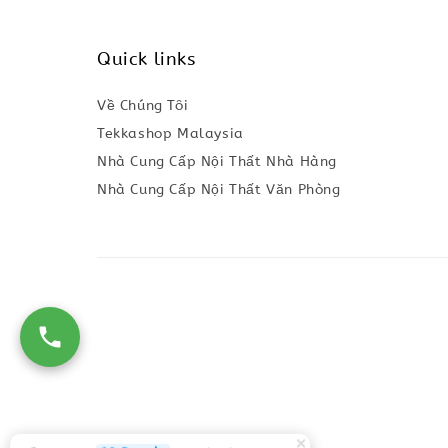
Quick links
Về Chúng Tôi
Tekkashop Malaysia
Nhà Cung Cấp Nội Thất Nhà Hàng
Nhà Cung Cấp Nội Thất Văn Phòng
68 People
are viewing
Tekkashop HDGD200 Ghế lười Beanbag form truyền thống, chất liệu Olefin canvas kháng nước, màu xanh biển, có thể sử dụng trong nhà và cả ngoài trời, có quai xách