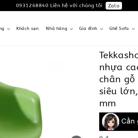
0931268840 Liên hệ với chúng tôi
Zalo
ng
Khách sạn
Nhà hàng
Gia đình
Ghế Sofa
Tekkash
nhựa cao
chân gỗ 
siêu lớn
mm