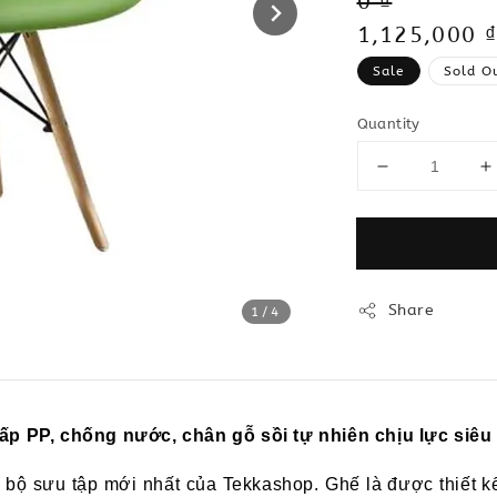
Regular
0 ₫
price
Sale
1,125,000 ₫
price
Sale
Sold O
Quantity
Share
1
/4
ấp PP
, chống nước, c
hân gỗ sồi tự nhiên chịu lực siêu
c bộ sưu tập mới nhất của
Tekkashop.
Ghế là được thiết kế