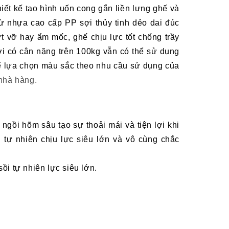
iết kế tạo hình uốn cong gắn liền lưng ghế và
 nhựa cao cấp PP sợi thủy tinh dẻo dai đúc
nứt vỡ hay ẩm mốc, ghế chịu lực tốt chống
tr
ầy
ời có cân nặng trên 100kg vẫn có thể sử dụng
ể lựa chọn màu sắc theo nhu cầu sử dụng của
 nhà hàng
.
ngồi hõm sâu tạo sự thoải mái và tiện lợi khi
 tự nhiên chịu lực siêu lớn
và
vô cùng chắc
ồi tự nhiên lực siêu lớn.