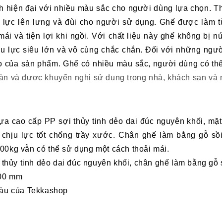
 hiện đại với nhiều màu sắc cho người dùng lựa chọn.
Th
p lực lên lưng và đùi cho người sử dụng.
Ghế được làm từ
ái và tiện lợi khi ngồi. Với chất liệu này ghế không bị 
ịu lực siêu lớn và vô cùng chắc chắn. Đối với những ngư
o của sản phẩm.
Ghế có nhiều màu sắc, người dùng có th
àn và được khuyến nghị sử dụng trong nhà, khách sạn và
a cao cấp PP sợi thủy tinh dẻo dai đúc nguyên khố
i,
mặt 
chịu lực tốt chống
tr
ầy xước.
Chân ghế làm bằng gỗ sồi
00kg vẫn có thể sử dụng một cách thoải má
i.
thủy tinh dẻo dai đúc nguyên khố
i, c
hân ghế làm bằng gỗ s
00
mm
àu của Tekkashop