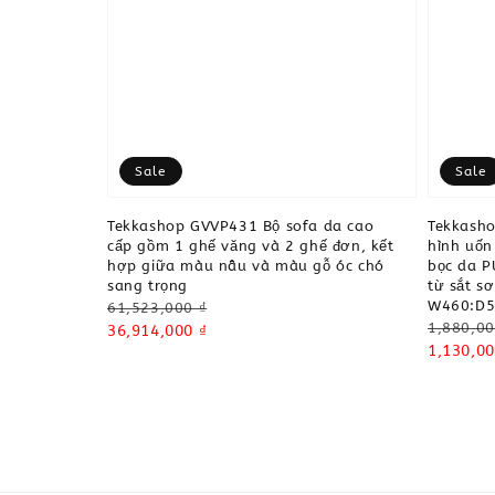
Sale
Sale
Tekkashop GVVP431 Bộ sofa da cao
Tekkasho
cấp gồm 1 ghế văng và 2 ghế đơn, kết
hình uốn
hợp giữa màu nâu và màu gỗ óc chó
bọc da P
sang trọng
từ sắt sơ
W460:D5
Regular
61,523,000 ₫
Regular
1,880,00
price
Sale
36,914,000 ₫
price
Sale
1,130,00
price
price