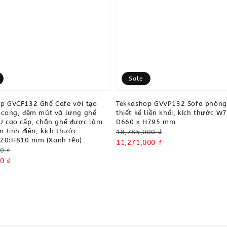
Sale
p GVCF132 Ghế Cafe với tạo
Tekkashop GVVP132 Sofa phòng
 cong, đệm mút và lưng ghế
thiết kế liền khối, kích thước W
U cao cấp, chân ghế được làm
D660 x H795 mm
n tĩnh điện, kích thước
Regular
18,785,000 ₫
20:H810 mm (Xanh rêu)
price
Sale
11,271,000 ₫
0 ₫
price
0 ₫