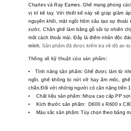
Charles và Ray Eames.
Ghế
mang phong cách
vị trí kê tay.
Với thiết kế này sẽ giúp giảm á
nguyên khối
,
mặt ngồi hõm sâu tạo sự thoải m
xước.
Chân ghế làm bằng gỗ sồi tự nhiên ch
một cách thoải mái. Đây là điểm nhấn độc đá
mình.
Sản phẩm đã được kiểm tra về độ an to
Thông số kỹ thuật của sản phẩm:
Tính năng sản phẩm:
Ghế được làm từ nhự
ngồi
.
ghế không bị nứt vỡ hay ẩm mốc, ghế 
chắn.Đối với những người có cân nặng trên 1
Chất liệu sản phẩm:
N
hựa cao cấp PP sợi 
Kích thước sản phẩm:
D6
00 x
R600 x C8
Màu sắc sản phẩm:
Tùy chọn theo bảng m