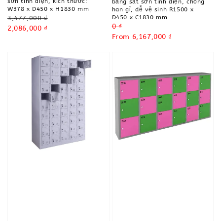
sơn tĩnh điện, kích thước:
bằng sắt sơn tĩnh điện, chống
W378 x D450 x H1830 mm
han gỉ, dễ vệ sinh R1500 x
D450 x C1830 mm
Regular
3,477,000 ₫
Regular
0 ₫
price
Sale
2,086,000 ₫
price
Sale
From
6,167,000 ₫
price
price