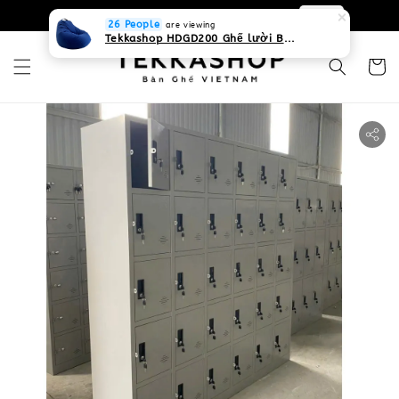
0931268840 Liên hệ với chúng tôi
Zalo
26 People
are viewing
Tekkashop HDGD200 Ghế lười Beanbag form truyền thống, chất liệu Olefin canvas kháng nước, màu xanh biển, có thể sử dụng trong nhà và cả ngoài trời, có quai xách