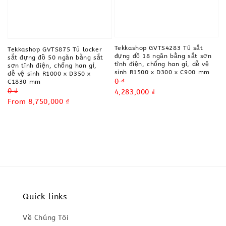
Tekkashop GVTS4283 Tủ sắt
Tekkashop GVTS875 Tủ locker
đựng đồ 18 ngăn bằng sắt sơn
sắt đựng đồ 50 ngăn bằng sắt
tĩnh điện, chống han gỉ, dễ vệ
sơn tĩnh điện, chống han gỉ,
sinh R1500 x D300 x C900 mm
dễ vệ sinh R1000 x D350 x
Regular
0 ₫
C1830 mm
Regular
0 ₫
price
Sale
4,283,000 ₫
price
Sale
From
8,750,000 ₫
price
price
Quick links
Về Chúng Tôi