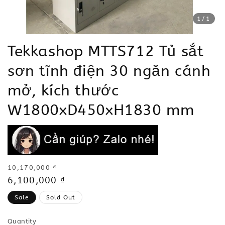
1
/1
Tekkashop MTTS712 Tủ sắt
sơn tĩnh điện 30 ngăn cánh
mở, kích thước
W1800xD450xH1830 mm
Regular
10,170,000 ₫
price
Sale
6,100,000 ₫
price
Sale
Sold Out
Quantity