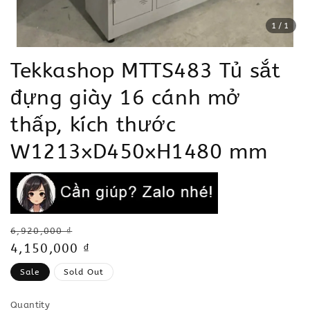
1
/1
Tekkashop MTTS483 Tủ sắt
đựng giày 16 cánh mở
thấp, kích thước
W1213xD450xH1480 mm
Regular
6,920,000 ₫
price
Sale
4,150,000 ₫
price
Sale
Sold Out
Quantity