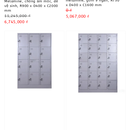
melamine, gồm 9 ngăn, R750
Melamine, chống ẩm mốc, dễ
x D400 x C1600 mm
vệ sinh, R900 x D400 x C2000
Regular
0 ₫
mm
Regular
11,245,000 ₫
price
Sale
5,067,000 ₫
price
Sale
6,745,000 ₫
price
price