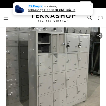
0931268840 Liên hệ với chúng tôi
Zalo
33 People
are viewing
Tekkashop HDGD200 Ghế lười Beanbag form truyền thống, chất liệu Olefin canvas kháng nước, màu xanh biển, có thể sử dụng trong nhà và cả ngoài trời, có quai xách