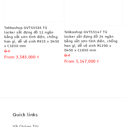
Tekkashop GVTS3583 Tủ
Tekkashop GVTS5147 Tủ
locker sắt đựng đồ 12 ngăn
locker sắt đựng đồ 24 ngăn
bằng sắt sơn tĩnh điện, chống
bằng sắt sơn tĩnh điện, chống
han gỉ, dễ vệ sinh R915 x D450
han gỉ, dễ vệ sinh R1200 x
x C1830 mm
D450 x C1830 mm
Regular
0 ₫
Regular
0 ₫
price
Sale
From
3,583,000 ₫
price
Sale
From
5,147,000 ₫
price
price
Quick links
Về Chúng Tôi