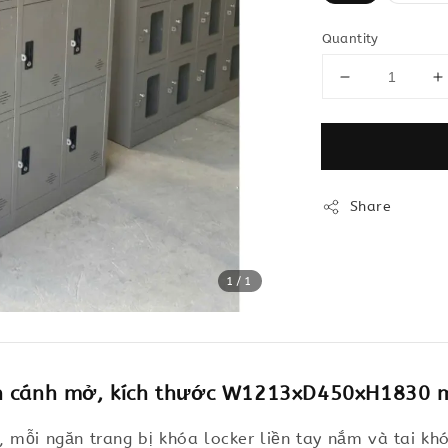
Quantity
Share
1
/1
ăn cánh mở, kích thước W1213xD450xH1830
 mỗi ngăn trang bị khóa locker liền tay nắm và tai k