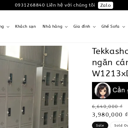
0931268840 Liên hệ với chúng tôi
Zalo
ng
Khách sạn
Nhà hàng
Gia đình
Ghế Sofa
Tekkash
ngăn cá
W1213x
Regular
6,640,000 ₫
price
Sale
3,980,000 ₫
price
Sale
Sold O