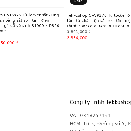
Sale
p GVTS875 Tủ locker sắt đựng
Tekkashop GVVP270 Tủ locker 6
ăn bằng sắt sơn tĩnh điện,
làm từ chất liệu sắt sơn tĩnh điệ
n gỉ, dễ vệ sinh R1000 x D350
thước: W378 x D450 x H1830 
 mm
Regular
3,893,000 ₫
price
Sale
2,336,000 ₫
750,000 ₫
price
Cong ty Tnhh Tekkasho
VAT 0318257141
HCM: Lô 5, Đường số 5, 