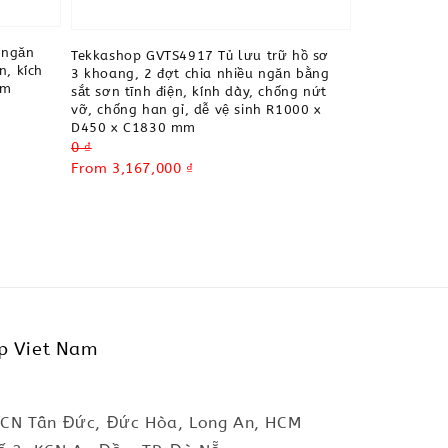
 ngăn
Tekkashop GVTS4917 Tủ lưu trữ hồ sơ
n, kích
3 khoang, 2 đợt chia nhiều ngăn bằng
mm
sắt sơn tĩnh điện, kính dày, chống nứt
vỡ, chống han gỉ, dễ vệ sinh R1000 x
D450 x C1830 mm
Regular
0 ₫
price
Sale
From
3,167,000 ₫
price
p Viet Nam
KCN Tân Đức, Đức Hòa, Long An, HCM