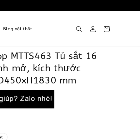
Blog nội thất
op MTTS463 Tủ sắt 16
nh mở, kích thước
D450xH1830 mm
ut