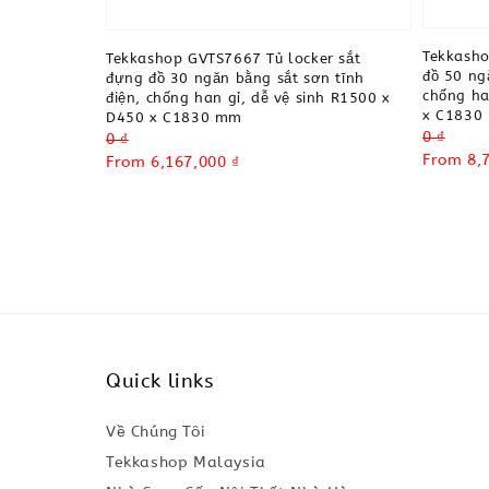
Tekkasho
Tekkashop GVTS7667 Tủ locker sắt
đồ 50 ng
đựng đồ 30 ngăn bằng sắt sơn tĩnh
chống ha
điện, chống han gỉ, dễ vệ sinh R1500 x
x C1830
D450 x C1830 mm
Regular
0 ₫
Regular
0 ₫
price
Sale
From
8,
price
Sale
From
6,167,000 ₫
price
price
Quick links
Về Chúng Tôi
Tekkashop Malaysia