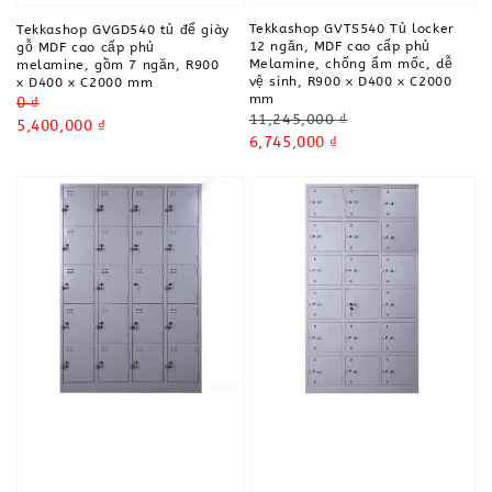
Tekkashop GVTS540 Tủ locker
Tekkashop GVGD540 tủ để giày
12 ngăn, MDF cao cấp phủ
gỗ MDF cao cấp phủ
Melamine, chống ẩm mốc, dễ
melamine, gồm 7 ngăn, R900
vệ sinh, R900 x D400 x C2000
x D400 x C2000 mm
mm
Regular
0 ₫
Regular
11,245,000 ₫
price
Sale
5,400,000 ₫
price
Sale
6,745,000 ₫
price
price