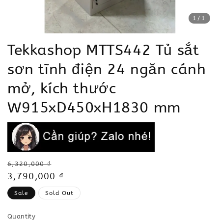
1
/1
Tekkashop MTTS442 Tủ sắt
sơn tĩnh điện 24 ngăn cánh
mở, kích thước
W915xD450xH1830 mm
Regular
6,320,000 ₫
price
Sale
3,790,000 ₫
price
Sale
Sold Out
Quantity