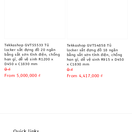
Tekkashop GVTS5533 Tủ
Tekkashop GVTS4858 Tủ
locker sắt đựng đồ 20 ngăn
locker sắt đựng đồ 18 ngăn
bằng sắt sơn tĩnh điện, chống
bằng sắt sơn tĩnh điện, chống
han gỉ, dễ vệ sinh R1200 x
han gỉ, dễ vệ sinh R915 x D450
D450 x C1830 mm
x C1830 mm
Regular
0 ₫
Regular
0 ₫
price
Sale
From
5,000,000 ₫
price
Sale
From
4,417,000 ₫
price
price
Quick links