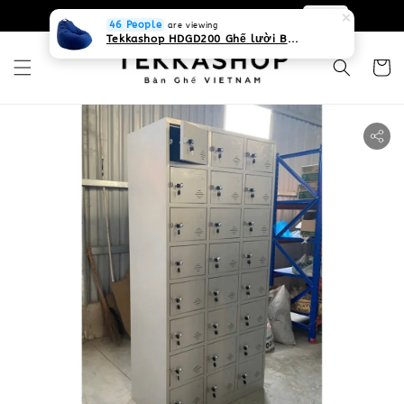
0931268840 Liên hệ với chúng tôi
Zalo
46 People
are viewing
Tekkashop HDGD200 Ghế lười Beanbag form truyền thống, chất liệu Olefin canvas kháng nước, màu xanh biển, có thể sử dụng trong nhà và cả ngoài trời, có quai xách