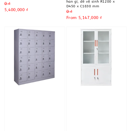
han gỉ, dễ vệ sinh R1200 x
Regular
0 ₫
D450 x C1830 mm
price
Sale
5,400,000 ₫
Regular
0 ₫
price
price
Sale
From
5,147,000 ₫
price