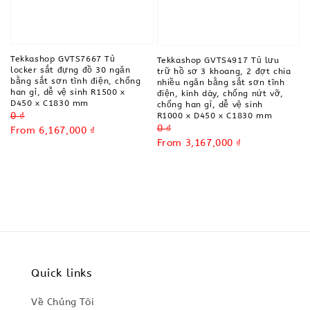
Tekkashop GVTS7667 Tủ
Tekkashop GVTS4917 Tủ lưu
locker sắt đựng đồ 30 ngăn
trữ hồ sơ 3 khoang, 2 đợt chia
bằng sắt sơn tĩnh điện, chống
nhiều ngăn bằng sắt sơn tĩnh
han gỉ, dễ vệ sinh R1500 x
điện, kính dày, chống nứt vỡ,
D450 x C1830 mm
chống han gỉ, dễ vệ sinh
Regular
0 ₫
R1000 x D450 x C1830 mm
Regular
0 ₫
price
Sale
From
6,167,000 ₫
price
Sale
From
3,167,000 ₫
price
price
Quick links
Về Chúng Tôi