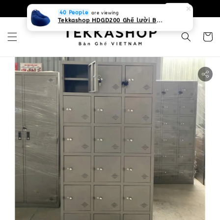
0931268840 Liên hệ với chúng tôi
Zalo
40 People
are viewing
Tekkashop HDGD200 Ghế lười Beanbag form truyền thống, chất liệu Olefin canvas kháng nước, màu xanh biển, có thể sử dụng trong nhà và cả ngoài trời, có quai xách