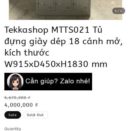
1
/1
Tekkashop MTTS021 Tủ
đựng giày dép 18 cánh mở,
kích thước
W915xD450xH1830 mm
Regular
6,670,000 ₫
price
Sale
4,000,000 ₫
price
Sale
Sold Out
Quantity