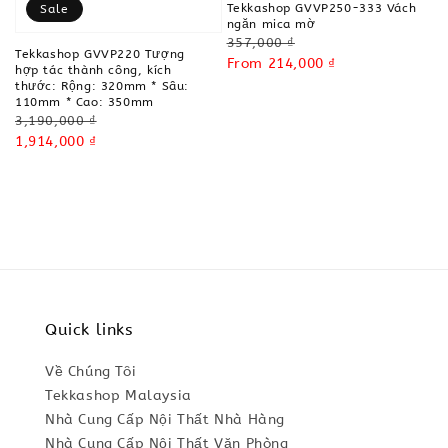
Tekkashop GVVP250-333 Vách
Sale
ngăn mica mờ
Regular
357,000 ₫
Tekkashop GVVP220 Tượng
price
Sale
From
214,000 ₫
hợp tác thành công, kích
price
thước: Rộng: 320mm * Sâu:
110mm * Cao: 350mm
Regular
3,190,000 ₫
price
Sale
1,914,000 ₫
price
Quick links
Về Chúng Tôi
Tekkashop Malaysia
Nhà Cung Cấp Nội Thất Nhà Hàng
Nhà Cung Cấp Nội Thất Văn Phòng