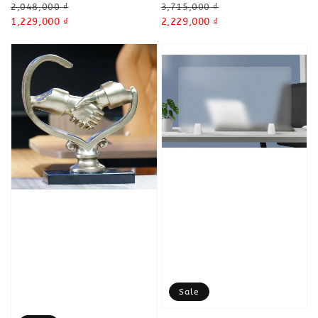
Regular
Regular
2,048,000 ₫
3,715,000 ₫
price
Sale
1,229,000 ₫
price
Sale
2,229,000 ₫
price
price
Sale