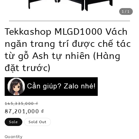
1
/1
Tekkashop MLGD1000 Vách
ngăn trang trí được chế tác
từ gỗ Ash tự nhiên (Hàng
đặt trước)
Regular
145,335,000 ₫
price
Sale
87,201,000 ₫
price
Sale
Sold Out
Quantity