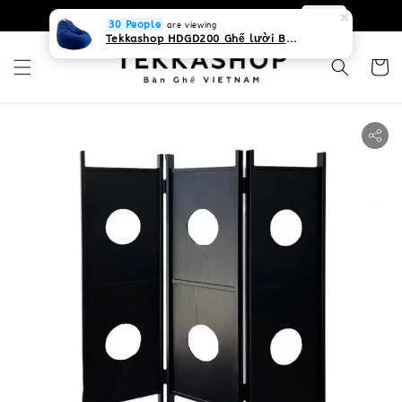
0931268840 Liên hệ với chúng tôi
Zalo
30 People
are viewing
Tekkashop HDGD200 Ghế lười Beanbag form truyền thống, chất liệu Olefin canvas kháng nước, màu xanh biển, có thể sử dụng trong nhà và cả ngoài trời, có quai xách