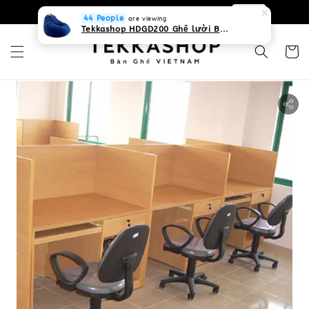
0931268840 Liên hệ với chúng tôi
Zalo
44 People
are viewing
Tekkashop HDGD200 Ghế lười Beanbag form truyền thống, chất liệu Olefin canvas kháng nước, màu xanh biển, có thể sử dụng trong nhà và cả ngoài trời, có quai xách