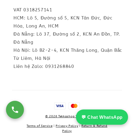
VAT 0318257141
HCM: Lô 5, Đường số 5, KCN Tân Đức, Đức
Hòa, Long An, HCM
Đà Nẵng: Lô 37, Đường số 2, KCN An Đồn, TP.
Đà Nẵng
Hà Nội: Lô B2-2-4, KCN Thăng Long, Quận Bắc
Từ Liêm, Hà Nội
Liên hệ Zalo: 0931268840
💬 Chat WhatsApp
© 2026 Tekkashop Vietnam
Terms of Service
|
Privacy Policy
|
Return & Refund
Policy