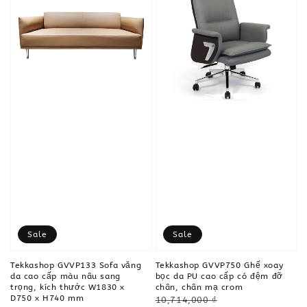
Sale
Sale
Tekkashop GVVP133 Sofa văng
Tekkashop GVVP750 Ghế xoay
da cao cấp màu nâu sang
bọc da PU cao cấp có đệm đỡ
trọng, kích thước W1830 x
chân, chân mạ crom
D750 x H740 mm
Regular
10,714,000 ₫