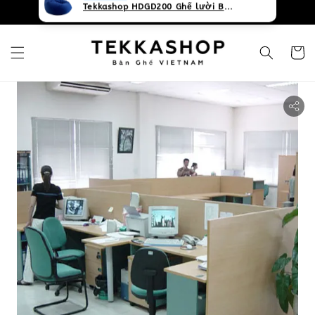
0931268840 Liên hệ với chúng tôi
Zalo
68 People
are viewing
Tekkashop HDGD200 Ghế lười Beanbag form truyền thống, chất liệu Olefin canvas kháng nước, màu xanh biển, có thể sử dụng trong nhà và cả ngoài trời, có quai xách