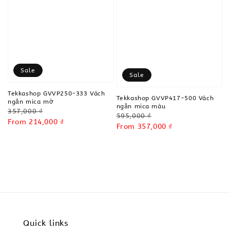
Sale
Sale
Tekkashop GVVP250-333 Vách
Tekkashop GVVP417-500 Vách
ngăn mica mờ
ngăn mica màu
Regular
357,000 ₫
Regular
595,000 ₫
price
Sale
From
214,000 ₫
price
Sale
From
357,000 ₫
price
price
Quick links