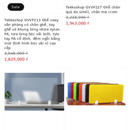
Sale
Tekkashop GVVP227 Ghế chân
quỳ da simili, chân mạ crom
Regular
3,238,000 ₫
Tekkashop GVVP213 Ghế xoay
price
Sale
1,943,000 ₫
văn phòng có chân ghế, tay
price
ghế và khung lưng nhựa nylon
PA, tựa lưng bọc vải lưới, tựa
tay PA cố định, đệm ngồi bằng
mút định hình bọc vải nỉ cao
cấp
Regular
3,048,000 ₫
price
Sale
1,829,000 ₫
price