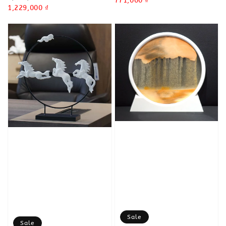
price
Sale
771,000 ₫
price
Sale
1,229,000 ₫
price
price
Sale
Sale