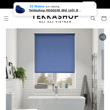
0931268840 Liên hệ với chúng tôi
Zalo
33 People
are viewing
Tekkashop HDGD200 Ghế lười Beanbag form truyền thống, chất liệu Olefin canvas kháng nước, màu xanh biển, có thể sử dụng trong nhà và cả ngoài trời, có quai xách