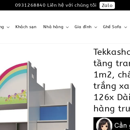
0931268840 Liên hệ với chúng tôi
Zalo
ng
Khách sạn
Nhà hàng
Gia đình
Ghế Sofa
Tekkash
tầng tra
1m2, chấ
trắng xa
126x Dà
hàng tr