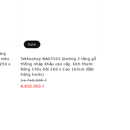
Sale
ầng
Tekkashop NAGT103 Giường 2 tầng gỗ
d màu
thông nhập khẩu cao cấp, kích thước
 250 x
Rộng 150x Dài 260 x Cao 165cm (Đặt
hàng trước)
Regular
14,740,000 ₫
price
Sale
8,850,000 ₫
price