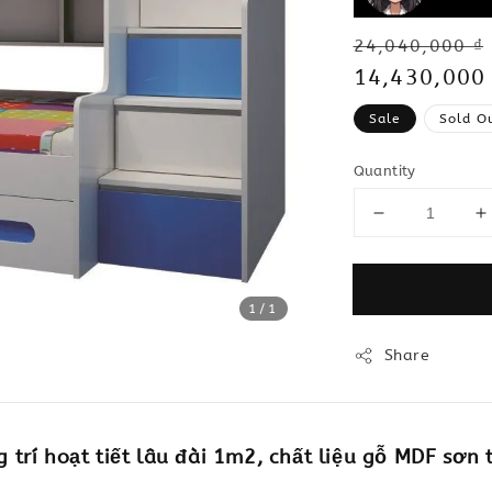
Regular
24,040,000 ₫
price
Sale
14,430,000
price
Sale
Sold O
Quantity
1
/1
Share
trí hoạt tiết lâu đài 1m2, chất liệu gỗ MDF sơn 