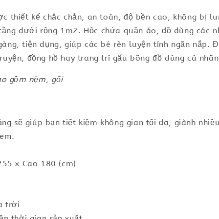
ược thiết kế chắc chắn, an toàn, độ bền cao, không bị l
, tầng dưới rộng 1m2. Hộc chứa quần áo, đồ dùng các 
 gàng, tiện dụng, giúp các bé rèn luyện tính ngăn nắp.
 truyện, đồng hồ hay trang trí gấu bông đồ dùng cá nhân
ao gồm nệm, gối
ng sẽ giúp bạn tiết kiệm không gian tối đa, giành nhiề
ẻ em.
255 x Cao 180 (cm)
 trời
n thời gian sản xuất