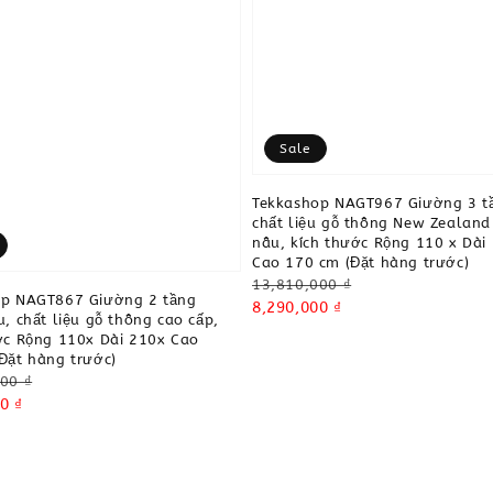
Sale
Tekkashop NAGT967 Giường 3 t
chất liệu gỗ thông New Zealan
nâu, kích thước Rộng 110 x Dài
Cao 170 cm (Đặt hàng trước)
Regular
13,810,000 ₫
op NAGT867 Giường 2 tầng
price
Sale
8,290,000 ₫
u, chất liệu gỗ thông cao cấp,
price
ớc Rộng 110x Dài 210x Cao
Đặt hàng trước)
00 ₫
0 ₫