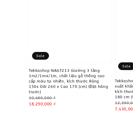
Sale
Sale
Tekkashop NAGT213 Giường 3 tầng
1m2/1m4/1m, chất liệu gỗ thông cao
Tekkash
cấp màu tự nhiên, kích thước Rộng
xuất khẩ
150x Dài 260 x Cao 170 (cm) (Đặt hàng
kích thư
trước)
180 cm (
Regular
30,480,000 ₫
Regular
12,390,0
price
Sale
18,290,000 ₫
price
Sale
7,430,00
price
price