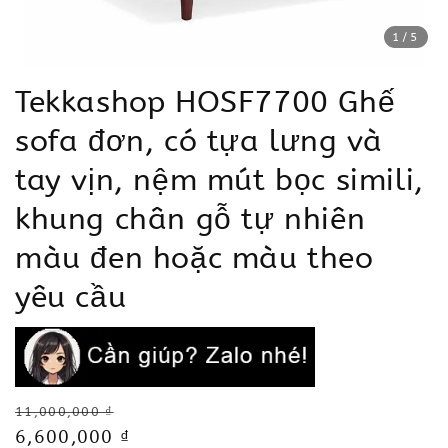
1
/5
Tekkashop HOSF7700 Ghế
sofa đơn, có tựa lưng và
tay vịn, nệm mút bọc simili,
khung chân gỗ tự nhiên
màu đen hoặc màu theo
yêu cầu
Regular
11,000,000 ₫
price
Sale
6,600,000 ₫