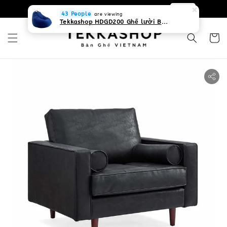
0931268840 Liên hệ với chúng tôi
Zalo
43 People
are viewing
Tekkashop HDGD200 Ghế lười Beanbag form truyền thống, chất liệu Olefin canvas kháng nước, màu xanh biển, có thể sử dụng trong nhà và cả ngoài trời, có quai xách