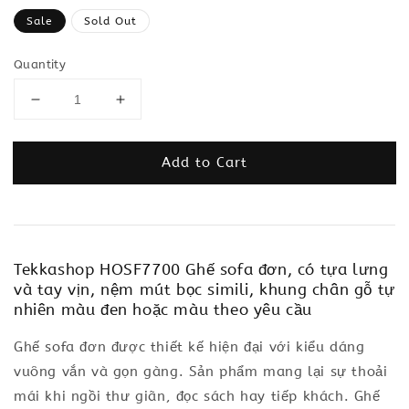
price
Sale
Sold Out
Quantity
Add to Cart
Tekkashop HOSF7700 Ghế sofa đơn, có tựa lưng
và tay vịn, nệm mút bọc simili, khung chân gỗ tự
nhiên màu đen hoặc màu theo yêu cầu
Ghế sofa đơn được thiết kế hiện đại với kiểu dáng
vuông vắn và gọn gàng. Sản phẩm mang lại sự thoải
mái khi ngồi thư giãn, đọc sách hay tiếp khách. Ghế