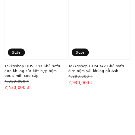
Sale
Sale
Tekkashop HOSF283 Ghế sofa
Tekkashop HOSF342 Ghế sofa
đơn khung sắt kết hợp nệm
đơn nệm vải khung gỗ Ash
bọc simili cao cấp
Regular
4,890,000 ₫
Regular
4,050,000 ₫
price
Sale
2,930,000 ₫
price
Sale
2,430,000 ₫
price
price