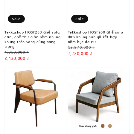
Sale
Sale
Tekkashop HOSF283 Ghế sofa
Tekkashop HOSF900 Ghế sofa
đơn, ghế thư giãn nệm nhung
đơn khung nan gỗ kết hợp
khung tròn vàng đồng sang
nệm bọc da PU
trọng
Regular
12,870,000 ₫
Regular
4,050,000 ₫
price
Sale
7,720,000 ₫
price
Sale
2,430,000 ₫
price
price