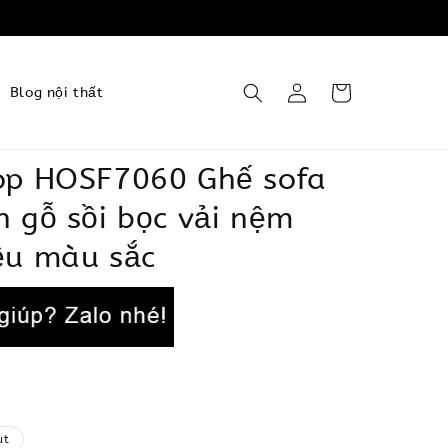
Blog nội thất
op HOSF7060 Ghế sofa
 gỗ sồi bọc vải nệm
ều màu sắc
ut