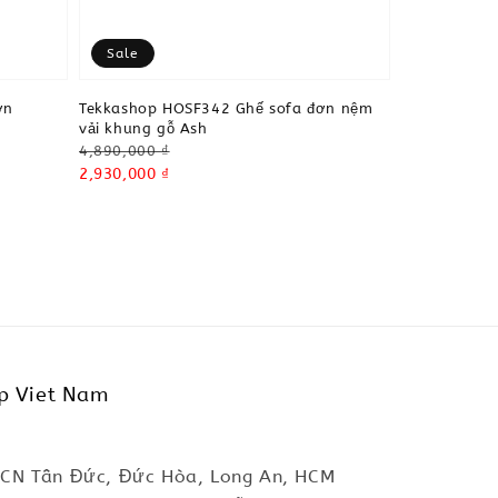
Sale
ơn
Tekkashop HOSF342 Ghế sofa đơn nệm
vải khung gỗ Ash
Regular
4,890,000 ₫
price
Sale
2,930,000 ₫
price
p Viet Nam
KCN Tân Đức, Đức Hòa, Long An, HCM