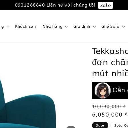
0931268840 Liên hệ với chúng tôi
Zalo
ng
Khách sạn
Nhà hàng
Gia đình
Ghế Sofa
Tekkash
đơn chân
mút nhi
Regular
10,090,000 ₫
price
Sale
6,050,000 ₫
price
Sale
Sold O