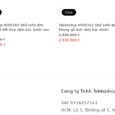
Sale
op HOSF283 Ghế sofa đơn
Tekkashop HOSF342 Ghế sofa đ
t kết hợp nệm bọc simili cao
khung gỗ Ash nệm bọc simili
Regular
4,890,000 ₫
0 ₫
price
Sale
2,930,000 ₫
0 ₫
price
Cong ty Tnhh Tekkasho
VAT 0318257141
HCM: Lô 5, Đường số 5, 