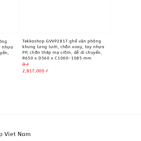
Tekkashop GVVP2817 ghế văn phòng
òng
khung lưng lưới, chân xoay, tay nhựa
y nhựa
PP, chân thép mạ crôm, dễ di chuyển,
uyển,
R650 x D560 x C1000-1085 mm
Regular
0 ₫
price
Sale
2,817,000 ₫
price
p Viet Nam