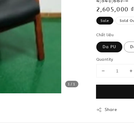
Regular
4,341,667 ₫
price
Sale
2,605,000 ₫
price
Sale
Sold O
Chất liệu
Da PU
D
Quantity
1
/1
Share