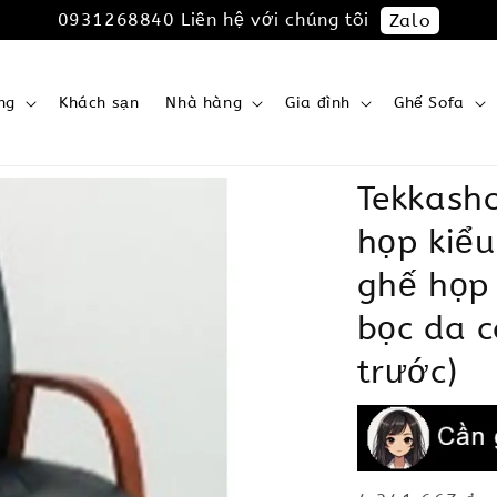
0931268840 Liên hệ với chúng tôi
Zalo
ng
Khách sạn
Nhà hàng
Gia đình
Ghế Sofa
Tekkash
họp kiểu
ghế họp
bọc da c
trước)