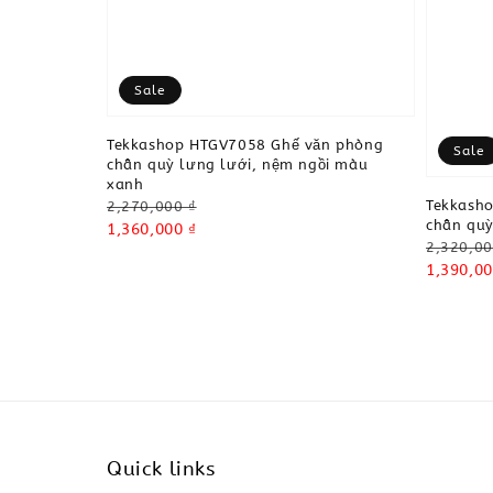
Sale
Tekkashop HTGV7058 Ghế văn phòng
Sale
chân quỳ lưng lưới, nệm ngồi màu
xanh
Regular
Tekkash
2,270,000 ₫
chân quỳ
price
Sale
1,360,000 ₫
Regular
2,320,00
price
price
Sale
1,390,00
price
Quick links