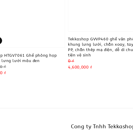
Tekkashop GVVP460 ghế văn ph
khung lưng lưới, chân xoay, ta
PP, chân thép mạ điện, dễ di ch
tiện vệ sinh
op HTGV7061 Ghế phòng họp
Regular
0 ₫
 lưng lưới màu đen
0 ₫
price
Sale
4,600,000 ₫
0 ₫
price
Cong ty Tnhh Tekkasho