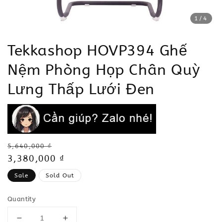
1
/4
Tekkashop HOVP394 Ghế
Nệm Phòng Họp Chân Quỳ
Lưng Thấp Lưới Đen
Regular
5,640,000 ₫
price
Sale
3,380,000 ₫
price
Sale
Sold Out
Quantity