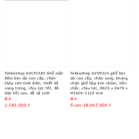
Tekkashop GVVP224 ghế bọc
Tekkashop GVCF2583 Ghế mặt
da cao cấp, chân xoay, khung
đệm bọc da cao cấp, chân
chân ghế hộp kim nhôm, bền
thép sơn tĩnh điện, thiết kế
chắc, chịu lực, R635 x D670 x
sang trọng, chịu lực tốt, độ
H1020-1120 mm
đàn hồi cao, dễ vệ sinh
Regular
0 ₫
Regular
0 ₫
price
Sale
From
18,067,000 ₫
price
Sale
2,583,000 ₫
price
price