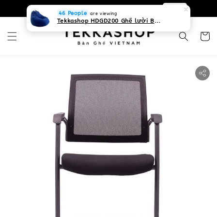
0931268840 Liên hệ với chúng tôi
Zalo
46 People
are viewing
Tekkashop HDGD200 Ghế lười Beanbag form truyền thống, chất liệu Olefin canvas kháng nước, màu xanh biển, có thể sử dụng trong nhà và cả ngoài trời, có quai xách