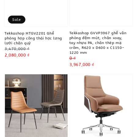
Sale
Tekkashop GVVP3967 ghế văn
Tekkashop HTGV2201 Ghế
phòng đệm mút, chân xoay,
phòng họp công thái học lưng
tay nhựa PA, chân thép mạ
lưới chân quỳ
crôm, R620 x D600 x C1150-
Regular
3,470,000 ₫
1220 mm
price
Sale
2,080,000 ₫
Regular
0 ₫
price
price
Sale
3,967,000 ₫
price