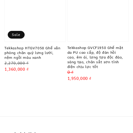
Sale
Tekkashop GVCF1950 Ghế mặt
Tekkashop HTGV7058 Ghế văn
da PU cao cấp, độ đàn hồi
phòng chân quỳ lưng lưới,
cao, êm ái, lưng tựa độc đáo,
nệm ngồi màu xanh
sáng tạo, chân sắt sơn tĩnh
Regular
2,270,000 ₫
điện chịu lực tốt
price
Sale
1,360,000 ₫
Regular
0 ₫
price
price
Sale
1,950,000 ₫
price