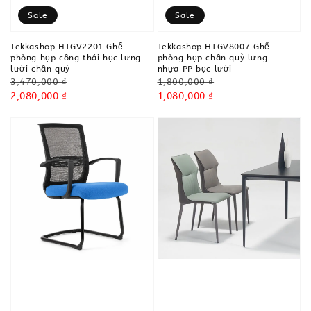
Sale
Sale
Tekkashop HTGV2201 Ghế
Tekkashop HTGV8007 Ghế
phòng họp công thái học lưng
phòng họp chân quỳ lưng
lưới chân quỳ
nhựa PP bọc lưới
Regular
Regular
3,470,000 ₫
1,800,000 ₫
price
Sale
2,080,000 ₫
price
Sale
1,080,000 ₫
price
price