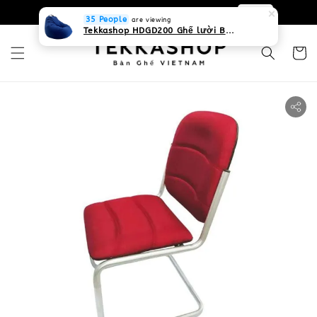
0931268840 Liên hệ với chúng tôi
Zalo
35 People
are viewing
Tekkashop HDGD200 Ghế lười Beanbag form truyền thống, chất liệu Olefin canvas kháng nước, màu xanh biển, có thể sử dụng trong nhà và cả ngoài trời, có quai xách