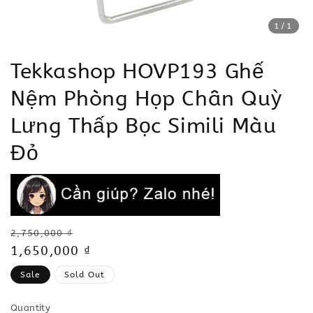
1
/1
Tekkashop HOVP193 Ghế
Nệm Phòng Họp Chân Quỳ
Lưng Thấp Bọc Simili Màu
Đỏ
Regular
2,750,000 ₫
price
Sale
1,650,000 ₫
price
Sale
Sold Out
Quantity