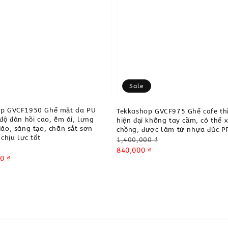
Sale
op GVCF1950 Ghế mặt da PU
Tekkashop GVCF975 Ghế cafe thi
 độ đàn hồi cao, êm ái, lưng
hiện đại không tay cầm, có thể 
đáo, sáng tạo, chân sắt sơn
chồng, được làm từ nhựa đúc P
 chịu lực tốt
Regular
1,400,000 ₫
price
Sale
840,000 ₫
0 ₫
price