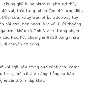
tế. Khung ghế bằng nhựa PP pha sợi thủy
g đỡ vai, thắt lưng, phần đệm đỡ lưng điều
rước-sau, xoay trái-phải, trục xoay tay
n hồi cao, bên ngoài bọc vải lưới thoáng
gả lưng khóa cố định 3 vị trí trong phạm
FMA của Hoa Kỳ. Chân ghế #350 bằng nhựa
, di chuyển dễ dàng.
hể khi ngồi lâu trong quá trình chơi game
u lưng, mỏi cổ tay, căng thẳng cơ bắp.
 ghế vải lưới nhập khẩu