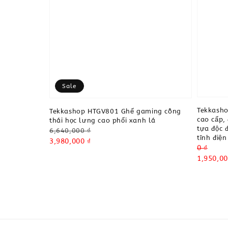
Sale
Tekkash
Tekkashop HTGV801 Ghế gaming công
cao cấp,
thái học lưng cao phối xanh lá
tựa độc 
Regular
6,640,000 ₫
tĩnh điện
price
Sale
3,980,000 ₫
Regular
0 ₫
price
price
Sale
1,950,00
price