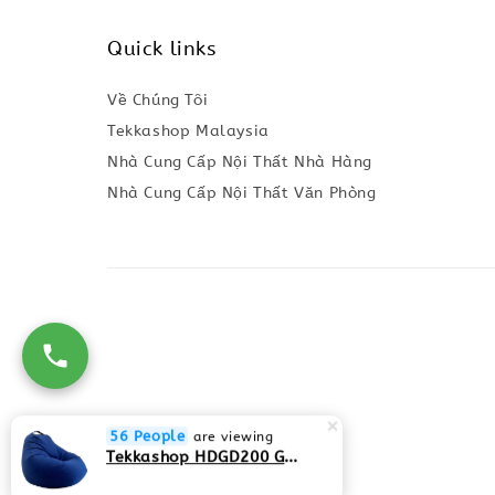
Quick links
Về Chúng Tôi
Tekkashop Malaysia
Nhà Cung Cấp Nội Thất Nhà Hàng
Nhà Cung Cấp Nội Thất Văn Phòng
56 People
are viewing
Tekkashop HDGD200 Ghế lười Beanbag form truyền thống, chất liệu Olefin canvas kháng nước, màu xanh biển, có thể sử dụng trong nhà và cả ngoài trời, có quai xách