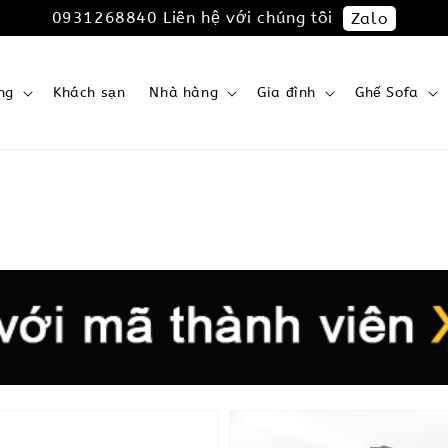
0931268840 Liên hệ với chúng tôi
Zalo
ng
Khách sạn
Nhà hàng
Gia đình
Ghế Sofa