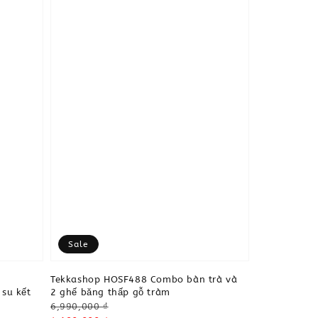
Sale
Tekkashop HOSF488 Combo bàn trà và
su kết
2 ghế băng thấp gỗ tràm
Regular
6,990,000 ₫