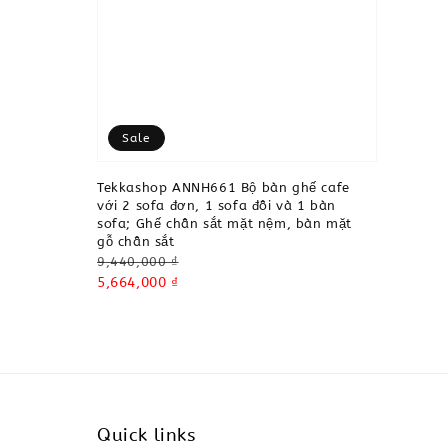
Sale
Tekkashop ANNH661 Bộ bàn ghế cafe
với 2 sofa đơn, 1 sofa đôi và 1 bàn
sofa; Ghế chân sắt mặt nệm, bàn mặt
gỗ chân sắt
Regular
9,440,000 ₫
price
Sale
5,664,000 ₫
price
Quick links