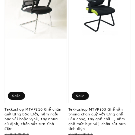
Sale
Sale
Tekkashop MTVP210 Ghế chân
Tekkashop MTVP203 Ghế văn
quỳ lưng bọc lưới, nệm ngồi
phòng chân quỳ với lưng ghế
bọc vải hoặc vynil, tay nhựa
uốn cong, tay ghế chữ T, nệm
cố định, chân sắt sơn tĩnh
ghế mút bọc vải, chân sắt sơn
điện
tĩnh điện
Regular
Regular
3,000,000 ₫
2,893,000 ₫