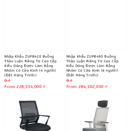
Nhập Khẩu ZUPB420 Buồng
Nhập Khẩu ZUPB490 Buồng
Thảo Luận Riêng Tư Cao Cấp
Thảo Luận Riêng Tư Cao Cấp
Kiểu Dáng Được Làm Bằng
Kiểu Dáng Được Làm Bằng
Nhôm Có Cửa Kính (4 người)
Nhôm Có Cửa Kính (6 người)
(Đặt Hàng Trước)
(Đặt Hàng Trước)
Regular
0 ₫
Regular
0 ₫
price
Sale
From
228,134,000 ₫
price
Sale
From
284,102,000 ₫
price
price