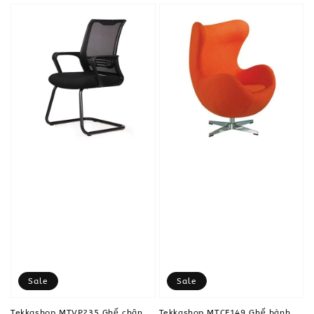
Sale
Sale
Tekkashop MTVP235 Ghế chân
Tekkashop MTCF149 Ghế bành