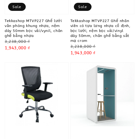
Sale
Sale
Tekkashop MTVP227 Ghế lưới
Tekkashop MTVP227 Ghế nhân
văn phòng khung nhựa, nệm
viên có tựa lưng nhựa cố định,
dày 50mm bọc vải/vynil, chân
bọc lưới, nệm bọc vải/vinyl
ghế bằng nhựa
dày 50mm, chân ghế bằng sắt
mạ crom
Regular
3,238,000 ₫
Regular
3,238,000 ₫
price
Sale
1,943,000 ₫
price
Sale
1,943,000 ₫
price
price