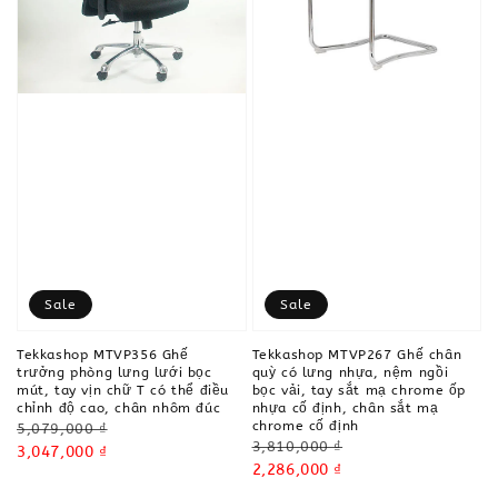
Sale
Sale
Tekkashop MTVP356 Ghế
Tekkashop MTVP267 Ghế chân
trưởng phòng lưng lưới bọc
quỳ có lưng nhựa, nệm ngồi
mút, tay vịn chữ T có thể điều
bọc vải, tay sắt mạ chrome ốp
chỉnh độ cao, chân nhôm đúc
nhựa cố định, chân sắt mạ
chrome cố định
Regular
5,079,000 ₫
Regular
3,810,000 ₫
price
Sale
3,047,000 ₫
price
Sale
2,286,000 ₫
price
price