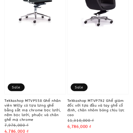
Sale
Sale
Tekkashop MTVP558 Ghế nhân
Tekkashop MTVP792 Ghế giám
viên Willy có tựa lưng ghế
đốc với tựa đầu và tay ghế cố
bằng sắt mạ chrome bọc lưới,
định, chân nhôm bóng chịu lực
nệm bọc lưới, phuộc và chân
cao
ghế mạ chrome
Regular
11,310,000 ₫
Regular
7,976,000 ₫
price
Sale
6,786,000 ₫
price
Sale
4,786,000 ₫
price