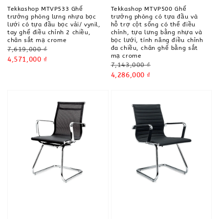
Tekkashop MTVP533 Ghế
Tekkashop MTVP500 Ghế
trưởng phòng lưng nhựa bọc
trưởng phòng có tựa đầu và
lưới có tựa đầu bọc vải/ vynil,
hỗ trợ cột sống có thể điều
tay ghế điều chỉnh 2 chiều,
chỉnh, tựa lưng bằng nhựa và
chân sắt mạ crome
bọc lưới, tính năng điều chỉnh
đa chiều, chân ghế bằng sắt
Regular
7,619,000 ₫
mạ crome
price
Sale
4,571,000 ₫
Regular
7,143,000 ₫
price
price
Sale
4,286,000 ₫
price