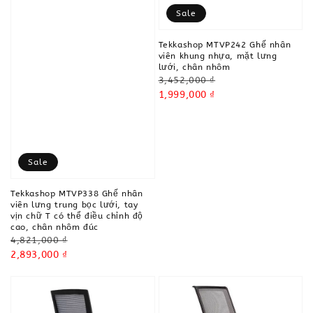
Sale
Tekkashop MTVP242 Ghế nhân
viên khung nhựa, mặt lưng
lưới, chân nhôm
Regular
3,452,000 ₫
price
Sale
1,999,000 ₫
price
Sale
Tekkashop MTVP338 Ghế nhân
viên lưng trung bọc lưới, tay
vịn chữ T có thể điều chỉnh độ
cao, chân nhôm đúc
Regular
4,821,000 ₫
price
Sale
2,893,000 ₫
price