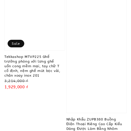
Sale
Tekkashop MTVP225 Ghế
trưởng phòng với lưng ghế
uốn cong mềm mại, tay chữ T
cố định, nệm ghế mút bọc vải,
chân xoay inox 201
Regular
3,214,000 ₫
price
Sale
1,929,000 ₫
price
Nhập Khẩu ZUPB380 Buồng
Điện Thoại Riêng Cao Cấp Kiểu
Dáng Được Làm Bằng Nhôm