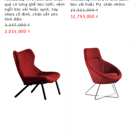
quỳ có lưng ghế bọc lưới, nệm
bọc vải hoặc PU, chân nhôm
ngồi bọc vải hoặc vynil, tay
Regular
21,321,000 ₫
nhựa cố định, chân sắt sơn
price
Sale
12,793,000 ₫
tĩnh điện
price
Regular
3,357,000 ₫
price
Sale
2,014,000 ₫
price