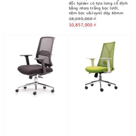
đốc Spider có tựa lưng cố định
bằng nhựa trắng bọc lưới,
nệm bọc vải/vynil dày 60mm
Regular
18,095,000 ₫
price
Sale
10,857,000 ₫
price