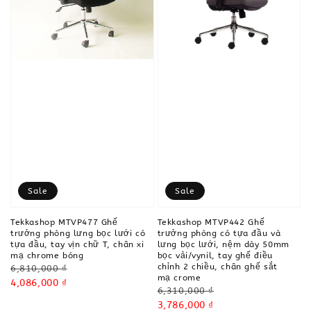
Sale
Sale
Tekkashop MTVP477 Ghế
Tekkashop MTVP442 Ghế
trưởng phòng lưng bọc lưới có
trưởng phòng có tựa đầu và
tựa đầu, tay vịn chữ T, chân xi
lưng bọc lưới, nệm dày 50mm
mạ chrome bóng
bọc vải/vynil, tay ghế điều
chỉnh 2 chiều, chân ghế sắt
Regular
6,810,000 ₫
mạ crome
price
Sale
4,086,000 ₫
Regular
6,310,000 ₫
price
price
Sale
3,786,000 ₫