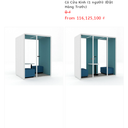
Có Cửa Kính (1 người) (Đặt
Hàng Trước)
Regular
0 ₫
price
Sale
From
116,125,100 ₫
price