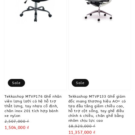
Sale
Sale
Tekkashop MTVP176 Ghế nhân
Tekkashop MTVP133 Ghế giám
viên lưng lưới có hệ hỗ trợ
đốc mang thương hiệu AO+ có
thắt lưng, tay nhựa cố định,
tựa đầu tăng giảm chiều cao,
chân inox 201 tích hợp bánh
hỗ trợ cột sống, tay ghế điều
xe nylon
chỉnh 4 chiều, chân ghế bằng
nhôm chịu lực cao
Regular
2,507,000 ₫
Regular
18,929,000 ₫
price
Sale
1,504,000 ₫
price
Sale
11,357,000 ₫
price