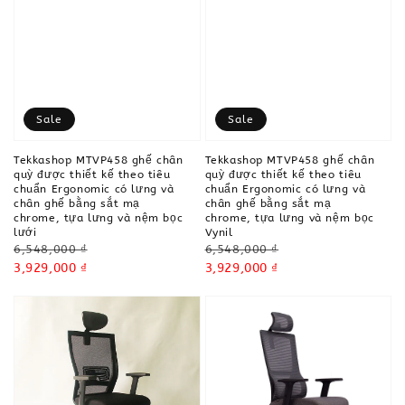
Sale
Sale
Tekkashop MTVP458 ghế chân
Tekkashop MTVP458 ghế chân
quỳ được thiết kế theo tiêu
quỳ được thiết kế theo tiêu
chuẩn Ergonomic có lưng và
chuẩn Ergonomic có lưng và
chân ghế bằng sắt mạ
chân ghế bằng sắt mạ
chrome, tựa lưng và nệm bọc
chrome, tựa lưng và nệm bọc
lưới
Vynil
Regular
Regular
6,548,000 ₫
6,548,000 ₫
price
Sale
3,929,000 ₫
price
Sale
3,929,000 ₫
price
price