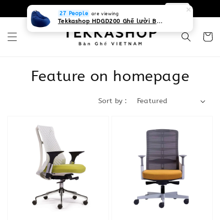
0931268840 Liên hệ với chúng tôi
Zalo
27 People
are viewing
Tekkashop HDGD200 Ghế lười Beanbag form truyền thống, chất liệu Olefin canvas kháng nước, màu xanh biển, có thể sử dụng trong nhà và cả ngoài trời, có quai xách
Feature on homepage
Sort by :