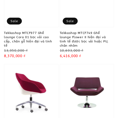
Sale
Sale
Tekkashop MTCF977 Ghế
Tekkashop MTCF749 Ghế
lounge Cora 01 bọc vải cao
lounge Flower II hiện đại và
cấp, chân gỗ hiện đại và tinh
tinh tế được bọc vải hoặc PU,
tế
chân nhôm
Regular
Regular
13,950,000 ₫
10,693,000 ₫
price
Sale
8,370,000 ₫
price
Sale
6,416,000 ₫
price
price