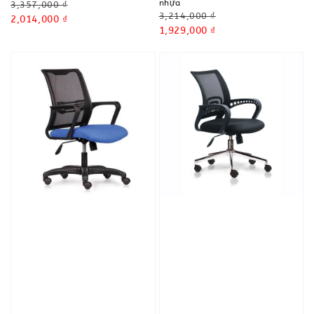
nhựa
Regular
3,357,000 ₫
Regular
3,214,000 ₫
price
Sale
2,014,000 ₫
price
Sale
1,929,000 ₫
price
price