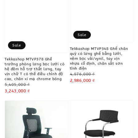
Sale
Sale
Tekkashop MTVP348 Ghế chân
quỳ có lưng ghế bằng lưới,
nệm bọc vải/vynil, tay vịn
Tekkashop MTVP378 Ghế
nhựa cố định, chân sắt sơn
trưởng phòng lưng bọc lưới có
tĩnh điện
hệ đệm hỗ trợ thắt lưng, tay
Regular
4,976,000 ₫
vịn chữ T có thể điều chỉnh độ
cao, chân xi mạ chrome bóng
price
Sale
2,986,000 ₫
Regular
5,405,000 ₫
price
price
Sale
3,243,000 ₫
price