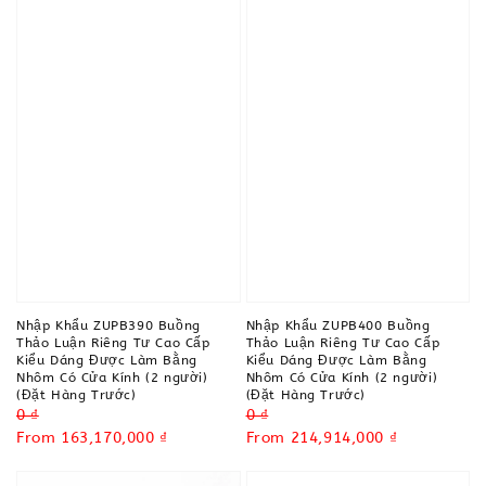
Nhập Khẩu ZUPB390 Buồng
Nhập Khẩu ZUPB400 Buồng
Thảo Luận Riêng Tư Cao Cấp
Thảo Luận Riêng Tư Cao Cấp
Kiểu Dáng Được Làm Bằng
Kiểu Dáng Được Làm Bằng
Nhôm Có Cửa Kính (2 người)
Nhôm Có Cửa Kính (2 người)
(Đặt Hàng Trước)
(Đặt Hàng Trước)
Regular
0 ₫
Regular
0 ₫
price
Sale
From
163,170,000 ₫
price
Sale
From
214,914,000 ₫
price
price