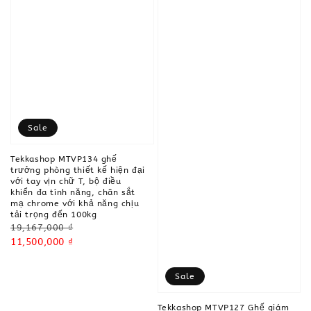
Sale
Tekkashop MTVP134 ghế
trưởng phòng thiết kế hiện đại
với tay vịn chữ T, bộ điều
khiển đa tính năng, chân sắt
mạ chrome với khả năng chịu
tải trọng đến 100kg
Regular
19,167,000 ₫
price
Sale
11,500,000 ₫
price
Sale
Tekkashop MTVP127 Ghế giám