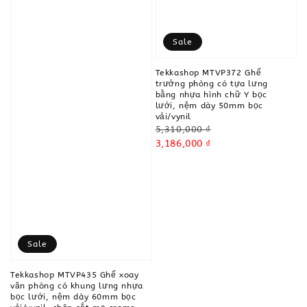
Sale
Tekkashop MTVP372 Ghế
trưởng phòng có tựa lưng
bằng nhựa hình chữ Y bọc
lưới, nệm dày 50mm bọc
vải/vynil
Regular
5,310,000 ₫
price
Sale
3,186,000 ₫
price
Sale
Tekkashop MTVP435 Ghế xoay
văn phòng có khung lưng nhựa
bọc lưới, nệm dày 60mm bọc