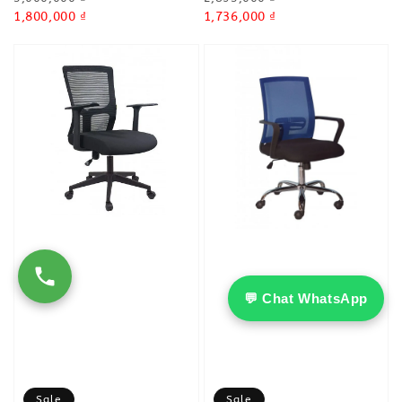
price
Sale
1,800,000 ₫
price
Sale
1,736,000 ₫
price
price
💬 Chat WhatsApp
Sale
Sale