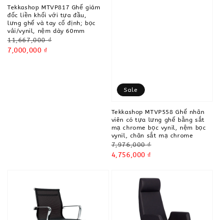
Tekkashop MTVP817 Ghế giám
đốc liền khối với tựa đầu,
lưng ghế và tay cố định; bọc
vải/vynil, nệm dày 60mm
Regular
11,667,000 ₫
price
Sale
7,000,000 ₫
price
Sale
Tekkashop MTVP558 Ghế nhân
viên có tựa lưng ghế bằng sắt
mạ chrome bọc vynil, nệm bọc
vynil, chân sắt mạ chrome
Regular
7,976,000 ₫
price
Sale
4,756,000 ₫
price