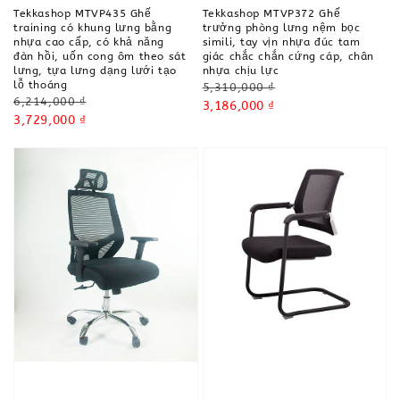
Tekkashop MTVP435 Ghế
Tekkashop MTVP372 Ghế
training có khung lưng bằng
trưởng phòng lưng nệm bọc
nhựa cao cấp, có khả năng
simili, tay vịn nhựa đúc tam
đàn hồi, uốn cong ôm theo sát
giác chắc chắn cứng cáp, chân
lưng, tựa lưng dạng lưới tạo
nhựa chịu lực
lỗ thoáng
Regular
5,310,000 ₫
Regular
6,214,000 ₫
price
Sale
3,186,000 ₫
price
Sale
3,729,000 ₫
price
price