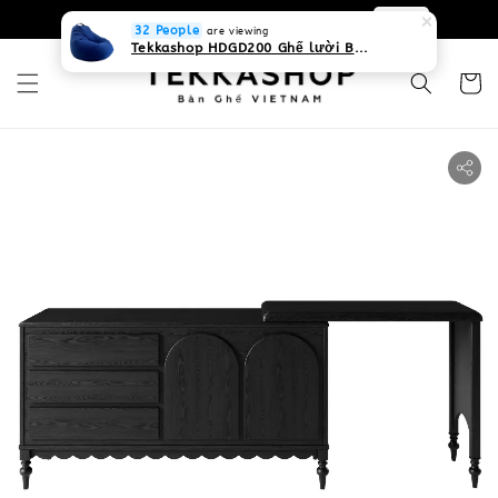
0931268840 Liên hệ với chúng tôi
Zalo
32 People
are viewing
Tekkashop HDGD200 Ghế lười Beanbag form truyền thống, chất liệu Olefin canvas kháng nước, màu xanh biển, có thể sử dụng trong nhà và cả ngoài trời, có quai xách