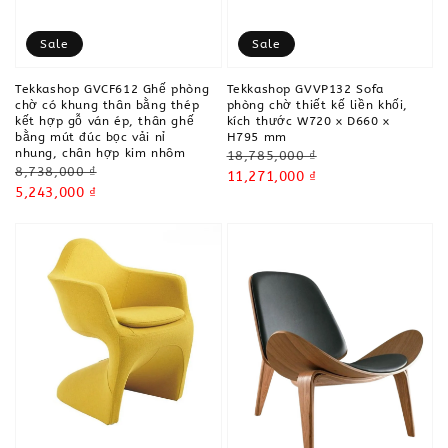
Sale
Sale
Tekkashop GVCF612 Ghế phòng
Tekkashop GVVP132 Sofa
chờ có khung thân bằng thép
phòng chờ thiết kế liền khối,
kết hợp gỗ ván ép, thân ghế
kích thước W720 x D660 x
bằng mút đúc bọc vải nỉ
H795 mm
nhung, chân hợp kim nhôm
Regular
18,785,000 ₫
Regular
8,738,000 ₫
price
Sale
11,271,000 ₫
price
Sale
5,243,000 ₫
price
price