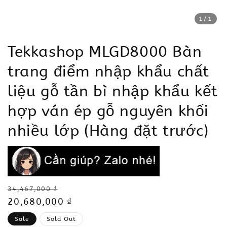
1
/1
Tekkashop MLGD8000 Bàn
trang điểm nhập khẩu chất
liệu gỗ tần bì nhập khẩu kết
hợp ván ép gỗ nguyên khối
nhiều lớp (Hàng đặt trước)
Regular
34,467,000 ₫
price
Sale
20,680,000 ₫
price
Sale
Sold Out