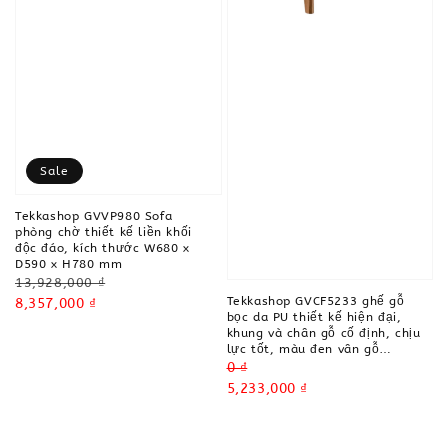
Sale
Tekkashop GVVP980 Sofa
phòng chờ thiết kế liền khối
độc đáo, kích thước W680 x
D590 x H780 mm
Regular
13,928,000 ₫
Tekkashop GVCF5233 ghế gỗ
price
Sale
8,357,000 ₫
bọc da PU thiết kế hiện đại,
price
khung và chân gỗ cố định, chịu
lực tốt, màu đen vân gỗ…
Regular
0 ₫
price
Sale
5,233,000 ₫
price