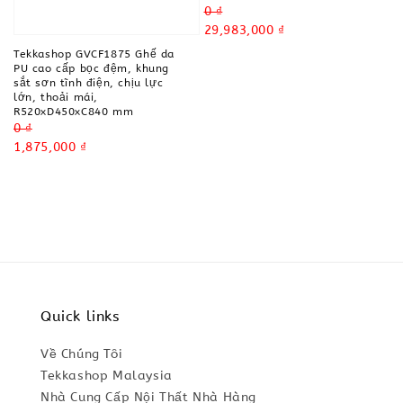
Regular
0 ₫
price
Sale
29,983,000 ₫
price
Tekkashop GVCF1875 Ghế da
PU cao cấp bọc đệm, khung
sắt sơn tĩnh điện, chịu lực
lớn, thoải mái,
R520xD450xC840 mm
Regular
0 ₫
price
Sale
1,875,000 ₫
price
Quick links
Về Chúng Tôi
Tekkashop Malaysia
Nhà Cung Cấp Nội Thất Nhà Hàng