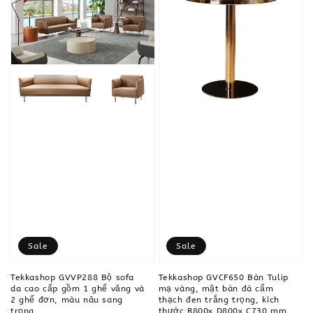
Sale
Sale
Tekkashop GVVP288 Bộ sofa
Tekkashop GVCF650 Bàn Tulip
da cao cấp gồm 1 ghế văng và
mạ vàng, mặt bàn đá cẩm
2 ghế đơn, màu nâu sang
thạch đen trắng trọng, kích
trọng
thước R800x D800x C730 mm