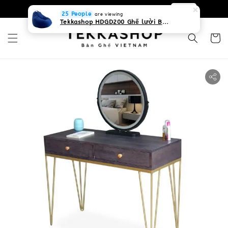
0931268840 Liên hệ với chúng tôi
Zalo
25 People
are viewing
Tekkashop HDGD200 Ghế lười Beanbag form truyền thống, chất liệu Olefin canvas kháng nước, màu xanh biển, có thể sử dụng trong nhà và cả ngoài trời, có quai xách