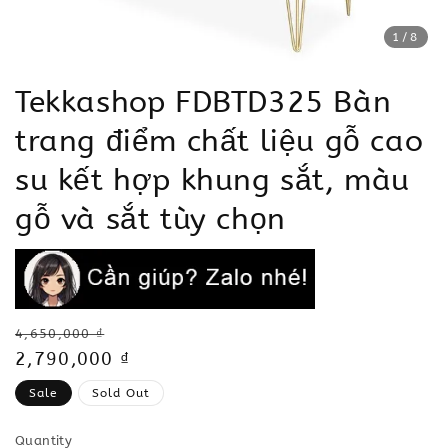
1
/8
Tekkashop FDBTD325 Bàn
trang điểm chất liệu gỗ cao
su kết hợp khung sắt, màu
gỗ và sắt tùy chọn
Regular
4,650,000 ₫
price
Sale
2,790,000 ₫
price
Sale
Sold Out
Quantity