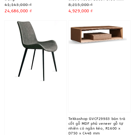
Regular
Regular
41,143,000 ₫
8,215,000 ₫
price
Sale
24,686,000 ₫
price
Sale
4,929,000 ₫
price
price
Tekkashop GVCF29983 bàn trà
cốt gỗ MDF phủ veneer gỗ tự
nhiên có ngăn kéo, R1600 x
D750 x C448 mm