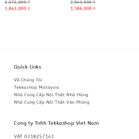
Regular
Regular
3,072,000 ₫
2,643,000 ₫
price
Sale
1,843,000 ₫
price
Sale
1,586,000 ₫
price
price
Quick links
Về Chúng Tôi
Tekkashop Malaysia
Nhà Cung Cấp Nội Thất Nhà Hàng
Nhà Cung Cấp Nội Thất Văn Phòng
Cong ty Tnhh Tekkashop Viet Nam
VAT 0318257141