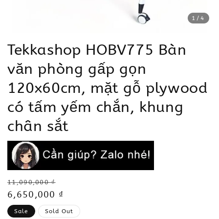
1
/4
Tekkashop HOBV775 Bàn
văn phòng gấp gọn
120x60cm, mặt gỗ plywood
có tấm yếm chắn, khung
chân sắt
Regular
11,090,000 ₫
price
Sale
6,650,000 ₫
price
Sale
Sold Out