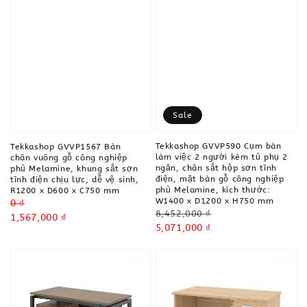
Sale
Tekkashop GVVP590 Cụm bàn
Tekkashop GVVP1567 Bàn
làm việc 2 người kèm tủ phụ 2
chân vuông gỗ công nghiệp
ngăn, chân sắt hộp sơn tĩnh
phủ Melamine, khung sắt sơn
điện, mặt bàn gỗ công nghiệp
tĩnh điện chịu lực, dễ vệ sinh,
phủ Melamine, kích thước:
R1200 x D600 x C750 mm
W1400 x D1200 x H750 mm
Regular
0 ₫
Regular
8,452,000 ₫
price
Sale
1,567,000 ₫
price
Sale
5,071,000 ₫
price
price