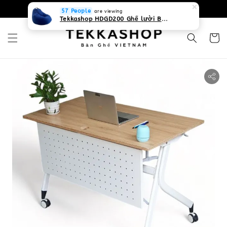
0931268840 Liên hệ với chúng tôi
Zalo
57 People
are viewing
Tekkashop HDGD200 Ghế lười Beanbag form truyền thống, chất liệu Olefin canvas kháng nước, màu xanh biển, có thể sử dụng trong nhà và cả ngoài trời, có quai xách