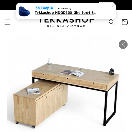
0931268840 Liên hệ với chúng tôi
Zalo
58 People
are viewing
Tekkashop HDGD200 Ghế lười Beanbag form truyền thống, chất liệu Olefin canvas kháng nước, màu xanh biển, có thể sử dụng trong nhà và cả ngoài trời, có quai xách