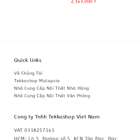
price
Sale
2,143,000 ₫
price
Quick links
Về Chúng Tôi
Tekkashop Malaysia
Nhà Cung Cấp Nội Thất Nhà Hàng
Nhà Cung Cấp Nội Thất Văn Phòng
Cong ty Tnhh Tekkashop Viet Nam
VAT 0318257141
HCM: Lô 5, Đường số 5, KCN Tân Đức, Đức