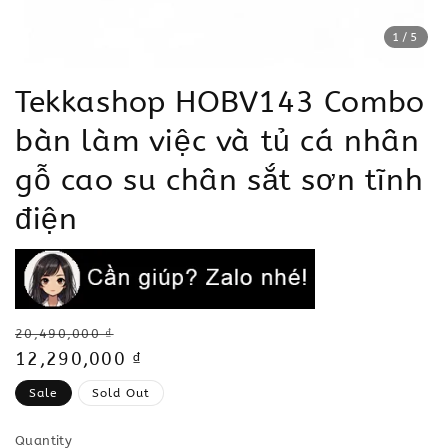
1
/5
Tekkashop HOBV143 Combo
bàn làm việc và tủ cá nhân
gỗ cao su chân sắt sơn tĩnh
điện
Regular
20,490,000 ₫
price
Sale
12,290,000 ₫
price
Sale
Sold Out
Quantity