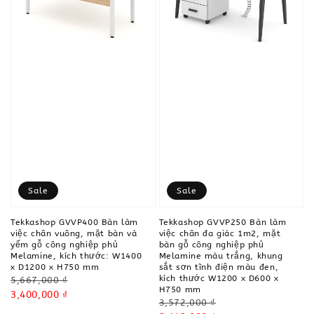
Sale
Sale
Tekkashop GVVP400 Bàn làm
Tekkashop GVVP250 Bàn làm
việc chân vuông, mặt bàn và
việc chân đa giác 1m2, mặt
yếm gỗ công nghiệp phủ
bàn gỗ công nghiệp phủ
Melamine, kích thước: W1400
Melamine màu trắng, khung
x D1200 x H750 mm
sắt sơn tĩnh điện màu đen,
kích thước W1200 x D600 x
Regular
5,667,000 ₫
H750 mm
price
Sale
3,400,000 ₫
Regular
3,572,000 ₫
price