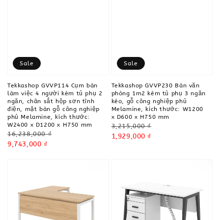
Sale
Sale
Tekkashop GVVP114 Cụm bàn
Tekkashop GVVP230 Bàn văn
làm việc 4 người kèm tủ phụ 2
phòng 1m2 kèm tủ phụ 3 ngăn
ngăn, chân sắt hộp sơn tĩnh
kéo, gỗ công nghiệp phủ
điện, mặt bàn gỗ công nghiệp
Melamine, kích thước: W1200
phủ Melamine, kích thước:
x D600 x H750 mm
W2400 x D1200 x H750 mm
Regular
3,215,000 ₫
Regular
16,238,000 ₫
price
Sale
1,929,000 ₫
price
Sale
9,743,000 ₫
price
price