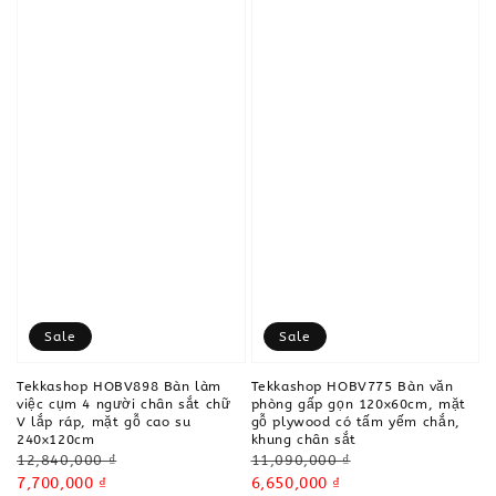
Sale
Sale
Tekkashop HOBV898 Bàn làm
Tekkashop HOBV775 Bàn văn
việc cụm 4 người chân sắt chữ
phòng gấp gọn 120x60cm, mặt
V lắp ráp, mặt gỗ cao su
gỗ plywood có tấm yếm chắn,
240x120cm
khung chân sắt
Regular
Regular
12,840,000 ₫
11,090,000 ₫
price
Sale
7,700,000 ₫
price
Sale
6,650,000 ₫