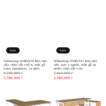
Sale
Sale
Tekkashop HOBV650 Bàn làm
Tekkashop HOBV533 Bàn làm
việc chân sắt chữ X, mặt gỗ
việc cụm 2 người, mặt gỗ tự
tràm 160x80cm, có yếm
nhiên chân sắt tròn
Regular
Regular
9,300,000 ₫
7,640,000 ₫
price
Sale
5,580,000 ₫
price
Sale
4,580,000 ₫
price
price