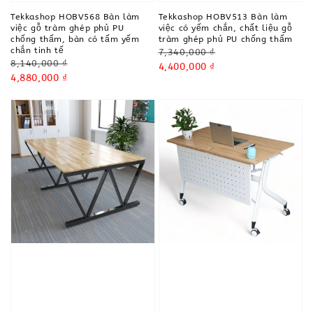
Tekkashop HOBV568 Bàn làm
Tekkashop HOBV513 Bàn làm
việc gỗ tràm ghép phủ PU
việc có yếm chắn, chất liệu gỗ
chống thấm, bàn có tấm yếm
tràm ghép phủ PU chống thấm
chắn tinh tế
Regular
7,340,000 ₫
Regular
8,140,000 ₫
price
Sale
4,400,000 ₫
price
Sale
4,880,000 ₫
price
price