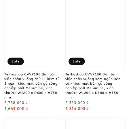
Sale
Sale
Tekkashop GVVP190 Bàn làm
Tekkashop GVVP180 Bàn làm
việc chân vuông chữ U, kèm tủ
việc chân vuông kèm ngăn kéo
2 ngăn kéo, mặt bàn gỗ công
có khóa, mặt bàn gỗ công
nghiệp phủ Melamine, kích
nghiệp phủ Melamine, kích
thước: W1200 x D600 x H750
thước: W1200 x D600 x H750
mm
mm
Regular
Regular
2,738,000 ₫
2,523,000 ₫
price
Sale
1,643,000 ₫
price
Sale
1,314,000 ₫
price
price