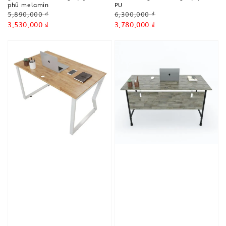
phủ melamin
PU
Regular
Regular
5,890,000 ₫
6,300,000 ₫
price
Sale
3,530,000 ₫
price
Sale
3,780,000 ₫
price
price