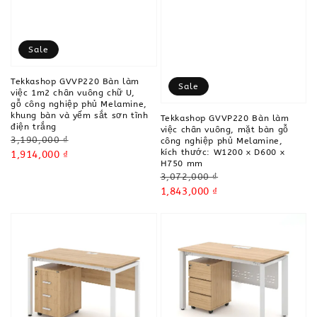
Sale
Tekkashop GVVP220 Bàn làm
Sale
việc 1m2 chân vuông chữ U,
gỗ công nghiệp phủ Melamine,
khung bàn và yếm sắt sơn tĩnh
Tekkashop GVVP220 Bàn làm
điện trắng
việc chân vuông, mặt bàn gỗ
Regular
3,190,000 ₫
công nghiệp phủ Melamine,
kích thước: W1200 x D600 x
price
Sale
1,914,000 ₫
H750 mm
price
Regular
3,072,000 ₫
price
Sale
1,843,000 ₫
price