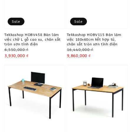
Sale
Sale
Tekkashop HOBV458 Bàn làm
Tekkashop HOBV115 Bàn làm
việc chữ L gỗ cao su, chân sắt
việc 180x60cm kết hợp tủ,
tròn sơn tĩnh điện
chân sắt tròn sơn tĩnh điện
Regular
Regular
6,550,000 ₫
16,440,000 ₫
price
Sale
3,930,000 ₫
price
Sale
9,860,000 ₫
price
price