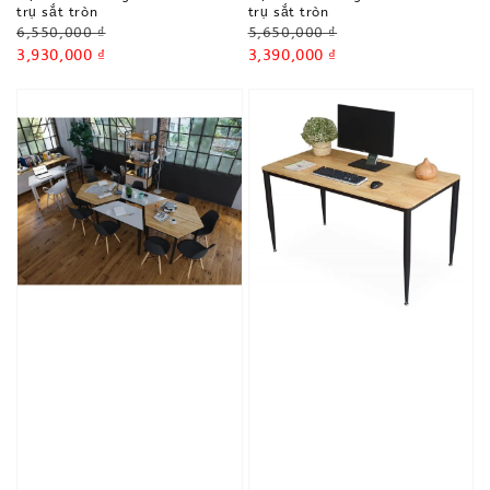
trụ sắt tròn
trụ sắt tròn
Regular
Regular
6,550,000 ₫
5,650,000 ₫
price
Sale
3,930,000 ₫
price
Sale
3,390,000 ₫
price
price