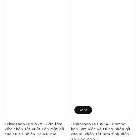
Sale
Tekkashop HOBV293 Bàn làm
Tekkashop HOBV143 Combo
việc chân sắt vuốt côn mặt gỗ
bàn làm việc và tủ cá nhân gỗ
cao su tự nhiên 120x60cm
cao su chân sắt sơn tĩnh điện
Regular
20,490,000 ₫