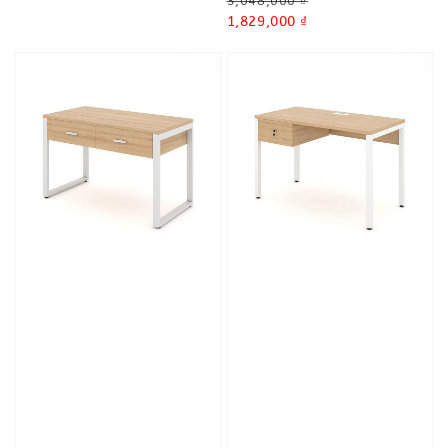
Regular
3,048,000 ₫
price
Sale
1,829,000 ₫
price