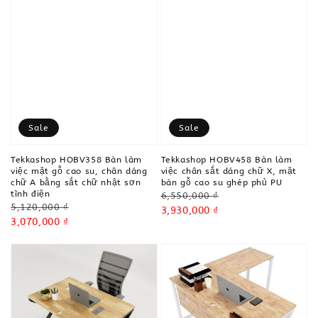
Sale
Sale
Tekkashop HOBV358 Bàn làm
Tekkashop HOBV458 Bàn làm
việc mặt gỗ cao su, chân dáng
việc chân sắt dáng chữ X, mặt
chữ A bằng sắt chữ nhật sơn
bàn gỗ cao su ghép phủ PU
tĩnh điện
Regular
6,550,000 ₫
Regular
5,120,000 ₫
price
Sale
3,930,000 ₫
price
Sale
3,070,000 ₫
price
price