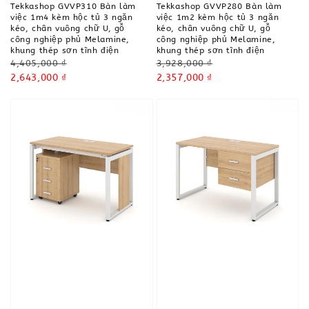
Tekkashop GVVP310 Bàn làm
Tekkashop GVVP280 Bàn làm
việc 1m4 kèm hộc tủ 3 ngăn
việc 1m2 kèm hộc tủ 3 ngăn
kéo, chân vuông chữ U, gỗ
kéo, chân vuông chữ U, gỗ
công nghiệp phủ Melamine,
công nghiệp phủ Melamine,
khung thép sơn tĩnh điện
khung thép sơn tĩnh điện
Regular
Regular
4,405,000 ₫
3,928,000 ₫
price
Sale
2,643,000 ₫
price
Sale
2,357,000 ₫
price
price