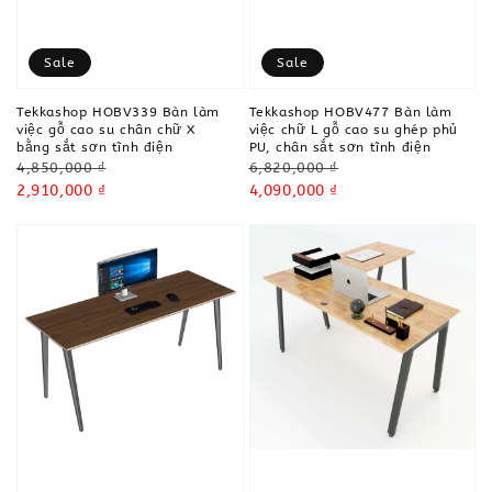
Sale
Sale
Tekkashop HOBV339 Bàn làm
Tekkashop HOBV477 Bàn làm
việc gỗ cao su chân chữ X
việc chữ L gỗ cao su ghép phủ
bằng sắt sơn tĩnh điện
PU, chân sắt sơn tĩnh điện
Regular
Regular
4,850,000 ₫
6,820,000 ₫
price
Sale
2,910,000 ₫
price
Sale
4,090,000 ₫
price
price