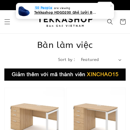
0931268840 Liên hệ với chúng tôi
Zalo
50 People
are viewing
Tekkashop HDGD200 Ghế lười Beanbag form truyền thống, chất liệu Olefin canvas kháng nước, màu xanh biển, có thể sử dụng trong nhà và cả ngoài trời, có quai xách
Bàn làm việc
Sort by :