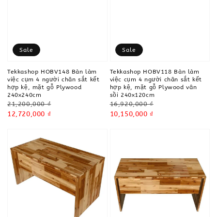
Sale
Sale
Tekkashop HOBV148 Bàn làm
Tekkashop HOBV118 Bàn làm
việc cụm 4 người chân sắt kết
việc cụm 4 người chân sắt kết
hợp kệ, mặt gỗ Plywood
hợp kệ, mặt gỗ Plywood vân
240x240cm
sồi 240x120cm
Regular
Regular
21,200,000 ₫
16,920,000 ₫
price
Sale
12,720,000 ₫
price
Sale
10,150,000 ₫
price
price