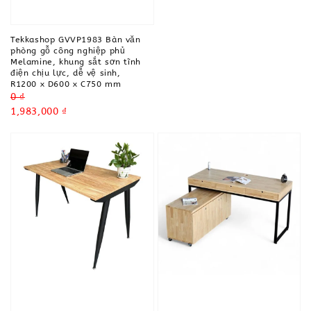
Tekkashop GVVP1983 Bàn văn
phòng gỗ công nghiệp phủ
Melamine, khung sắt sơn tĩnh
điện chịu lực, dễ vệ sinh,
R1200 x D600 x C750 mm
Regular
0 ₫
price
Sale
1,983,000 ₫
price