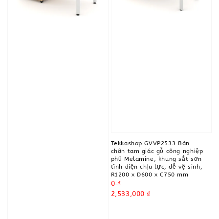
Tekkashop GVVP2533 Bàn
chân tam giác gỗ công nghiệp
phủ Melamine, khung sắt sơn
tĩnh điện chịu lực, dễ vệ sinh,
R1200 x D600 x C750 mm
Regular
0 ₫
price
Sale
2,533,000 ₫
price