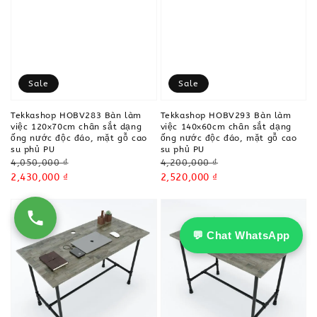
Sale
Sale
Tekkashop HOBV283 Bàn làm
Tekkashop HOBV293 Bàn làm
việc 120x70cm chân sắt dạng
việc 140x60cm chân sắt dạng
ống nước độc đáo, mặt gỗ cao
ống nước độc đáo, mặt gỗ cao
su phủ PU
su phủ PU
Regular
Regular
4,050,000 ₫
4,200,000 ₫
price
Sale
2,430,000 ₫
price
Sale
2,520,000 ₫
price
price
💬 Chat WhatsApp