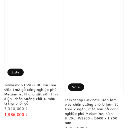
Sale
Tekkashop GVVP230 Bàn làm
Sale
việc 1m2 gỗ công nghiệp phủ
Melamine, khung sắt sơn tĩnh
điện, chân vuông chữ U màu
Tekkashop GVVP210 Bàn làm
trắng phối gỗ
việc chân vuông chữ U kèm tủ
Regular
3,310,000 ₫
treo 2 ngăn, mặt bàn gỗ công
nghiệp phủ Melamine, kích
price
Sale
1,986,000 ₫
thước: W1200 x D600 x H750
price
mm