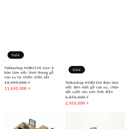
Sale
Tekkashop HOBV136 Cụm 6
Sale
bàn làm việc hình thang gỗ
cao su tự nhiên chân sắt
Regular
19,390,000 ₫
Tekkashop HOBV340 Bàn làm
việc đơn mặt gỗ cao su, chân
price
Sale
11,630,000 ₫
sắt vuốt côn sơn tĩnh điện
price
Regular
4,870,000 ₫
price
Sale
2,920,000 ₫
price