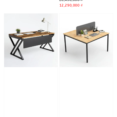
price
Sale
12,290,000 ₫
price