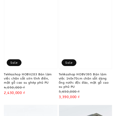
Sale
Sale
Tekkashop HOBV283 Bàn làm
Tekkashop HOBV395 Bàn làm
việc chân sắt sơn tĩnh điện,
việc 140x70cm chân sắt dạng
mặt gỗ cao su ghép phủ PU
ống nước độc đáo, mặt gỗ cao
su phủ PU
Regular
4,050,000 ₫
Regular
5,650,000 ₫
price
Sale
2,430,000 ₫
price
Sale
3,390,000 ₫
price
price