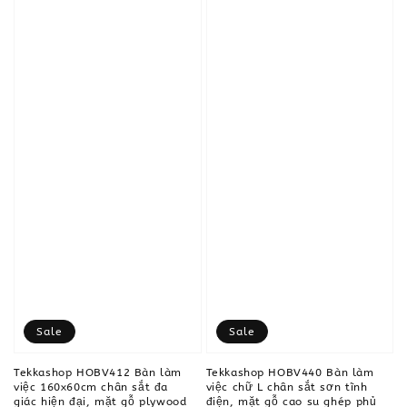
Sale
Sale
Tekkashop HOBV412 Bàn làm
Tekkashop HOBV440 Bàn làm
việc 160x60cm chân sắt đa
việc chữ L chân sắt sơn tĩnh
giác hiện đại, mặt gỗ plywood
điện, mặt gỗ cao su ghép phủ