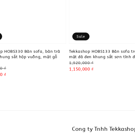
Sale
p HOBS330 Bàn sofa, bàn trà
Tekkashop HOBS133 Bàn sofa tra
khung sắt hộp vuông, mặt gỗ
mặt đá đen khung sắt sơn tĩnh đ
Regular
1,920,000 ₫
0 ₫
price
Sale
1,150,000 ₫
0 ₫
price
Cong ty Tnhh Tekkasho