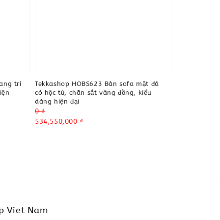
ng trí
Tekkashop HOBS623 Bàn sofa mặt đá
iện
có hộc tủ, chân sắt vàng đồng, kiểu
dáng hiện đại
Regular
0 ₫
price
Sale
534,550,000 ₫
price
p Viet Nam