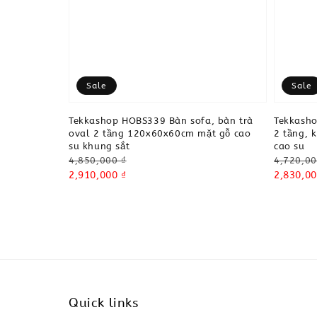
Sale
Sale
Tekkashop HOBS339 Bàn sofa, bàn trà
Tekkasho
oval 2 tầng 120x60x60cm mặt gỗ cao
2 tầng, 
su khung sắt
cao su
Regular
Regular
4,850,000 ₫
4,720,00
price
Sale
2,910,000 ₫
price
Sale
2,830,00
price
price
Quick links