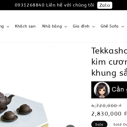
0931268840 Liên hệ với chúng tôi
Zalo
ng
Khách sạn
Nhà hàng
Gia đình
Ghế Sofa
Tekkash
kim cươ
khung sắ
Regular
4,720,000 ₫
price
Sale
2,830,000 ₫
price
Sale
Sold O