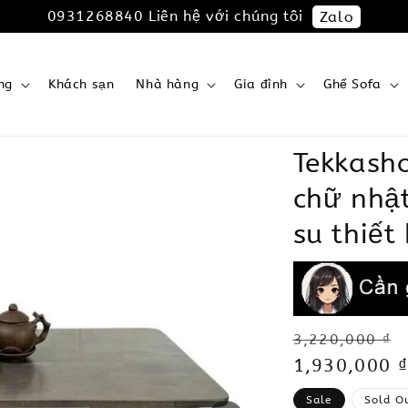
0931268840 Liên hệ với chúng tôi
Zalo
ng
Khách sạn
Nhà hàng
Gia đình
Ghế Sofa
Tekkash
chữ nhậ
su thiết 
Regular
3,220,000 ₫
price
Sale
1,930,000 ₫
price
Sale
Sold O