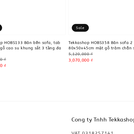
Sale
p HOBS133 Bàn bên sofa, tab
Tekkashop HOBS358 Bàn sofa 2
í gỗ cao su khung sắt 3 tầng đa
80x50x45cm mặt gỗ tràm chân 
Regular
5,120,000 ₫
0 ₫
price
Sale
3,070,000 ₫
0 ₫
price
Cong ty Tnhh Tekkasho
VAT 0318257141