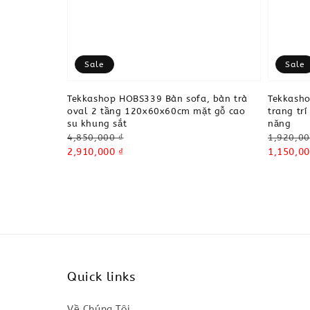
Sale
Sale
Tekkashop HOBS339 Bàn sofa, bàn trà
Tekkasho
oval 2 tầng 120x60x60cm mặt gỗ cao
trang tr
su khung sắt
năng
Regular
Regular
4,850,000 ₫
1,920,00
price
Sale
2,910,000 ₫
price
Sale
1,150,00
price
price
Quick links
Về Chúng Tôi