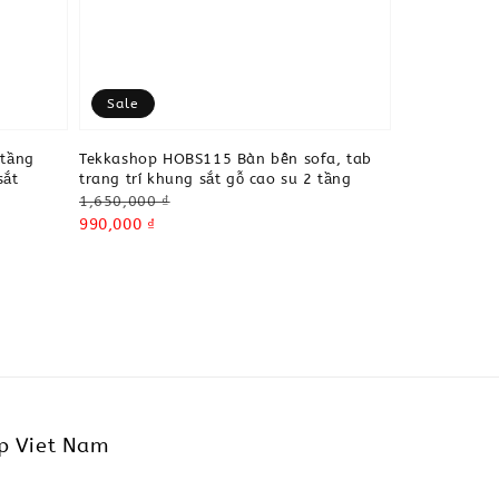
Sale
 tầng
Tekkashop HOBS115 Bàn bên sofa, tab
sắt
trang trí khung sắt gỗ cao su 2 tầng
Regular
1,650,000 ₫
price
Sale
990,000 ₫
price
p Viet Nam