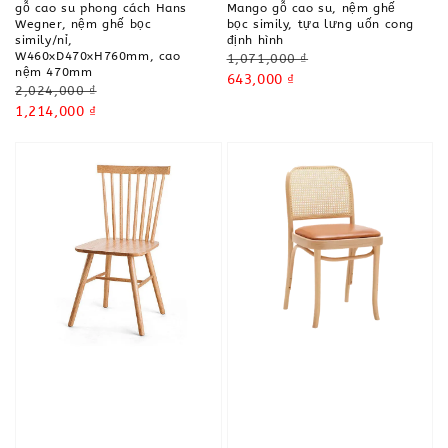
gỗ cao su phong cách Hans
Mango gỗ cao su, nệm ghế
Wegner, nệm ghế bọc
bọc simily, tựa lưng uốn cong
simily/nỉ,
định hình
W460xD470xH760mm, cao
Regular
1,071,000 ₫
nệm 470mm
price
Sale
643,000 ₫
Regular
2,024,000 ₫
price
price
Sale
1,214,000 ₫
price