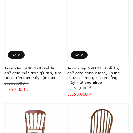
Sale
Sale
Tekkashop ANCF228 Ghế ăn,
Tekkashop ANCF228 Ghế ăn,
ghế cafe mặt tròn gỗ ash, tựa
ghế cafe dáng vuông, khung
lưng tròn đan mây độc đáo
gỗ ash, lưng ghế đan bằng
mây mắt cáo nhựa
Regular
3,250,000 ₫
Regular
3,250,000 ₫
price
Sale
1,950,000 ₫
price
Sale
1,950,000 ₫
price
price