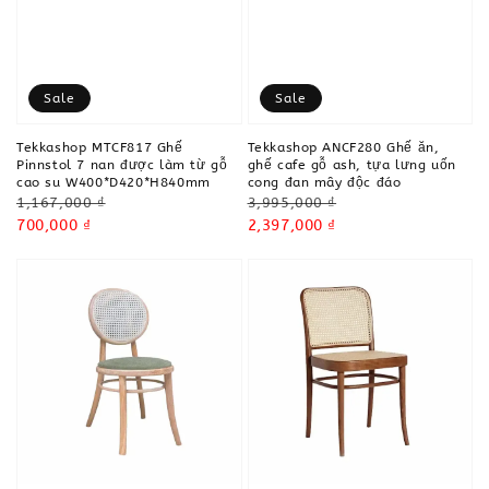
Sale
Sale
Tekkashop MTCF817 Ghế
Tekkashop ANCF280 Ghế ăn,
Pinnstol 7 nan được làm từ gỗ
ghế cafe gỗ ash, tựa lưng uốn
cao su W400*D420*H840mm
cong đan mây độc đáo
Regular
Regular
1,167,000 ₫
3,995,000 ₫
price
Sale
700,000 ₫
price
Sale
2,397,000 ₫
price
price