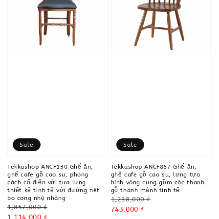
Sale
Sale
Tekkashop ANCF130 Ghế ăn,
Tekkashop ANCF867 Ghế ăn,
ghế cafe gỗ cao su, phong
ghế cafe gỗ cao su, lưng tựa
cách cổ điển với tựa lưng
hình vòng cung gồm các thanh
thiết kế tinh tế với đường nét
gỗ thanh mảnh tinh tế
bo cong nhẹ nhàng
Regular
1,238,000 ₫
Regular
1,857,000 ₫
price
Sale
743,000 ₫
price
Sale
1,114,000 ₫