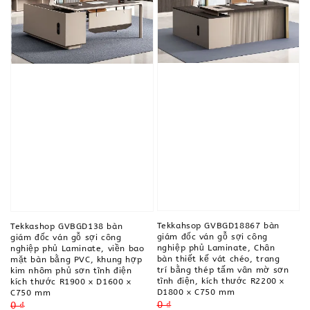
Tekkahsop GVBGD18867 bàn
Tekkashop GVBGD138 bàn
giám đốc ván gỗ sợi công
giám đốc ván gỗ sợi công
nghiệp phủ Laminate, Chân
nghiệp phủ Laminate, viền bao
bàn thiết kế vát chéo, trang
mặt bàn bằng PVC, khung hợp
trí bằng thép tấm vân mờ sơn
kim nhôm phủ sơn tĩnh điện
tĩnh điện, kích thước R2200 x
kích thước R1900 x D1600 x
D1800 x C750 mm
C750 mm
Regular
0 ₫
Regular
0 ₫