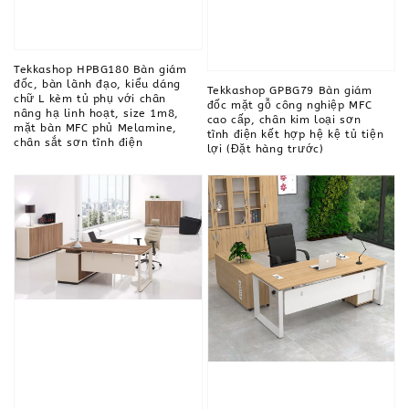
Tekkashop HPBG180 Bàn giám
đốc, bàn lãnh đạo, kiểu dáng
Tekkashop GPBG79 Bàn giám
chữ L kèm tủ phụ với chân
đốc mặt gỗ công nghiệp MFC
nâng hạ linh hoạt, size 1m8,
cao cấp, chân kim loại sơn
mặt bàn MFC phủ Melamine,
tĩnh điện kết hợp hệ kệ tủ tiện
chân sắt sơn tĩnh điện
lợi (Đặt hàng trước)