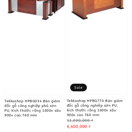
Sale
Tekkashop HPBG770 Bàn giám
Tekkashop HPBG034 Bàn giám
đốc gỗ công nghiệp sơn PU,
đốc gỗ công nghiệp phủ sơn
kích thước rộng 1800x sâu
PU, kích thước rộng 1800x sâu
900x cao 760 mm
900x cao 760 mm
Regular
11,000,000 ₫
price
Sale
6,600,000 ₫