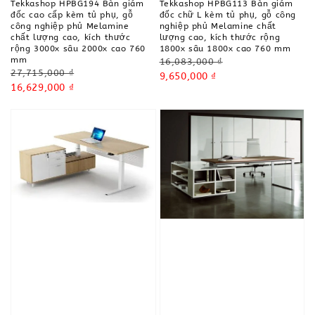
Tekkashop HPBG194 Bàn giám
Tekkashop HPBG113 Bàn giám
đốc cao cấp kèm tủ phụ, gỗ
đốc chữ L kèm tủ phụ, gỗ công
công nghiệp phủ Melamine
nghiệp phủ Melamine chất
chất lượng cao, kích thước
lượng cao, kích thước rộng
rộng 3000x sâu 2000x cao 760
1800x sâu 1800x cao 760 mm
mm
Regular
16,083,000 ₫
Regular
27,715,000 ₫
price
Sale
9,650,000 ₫
price
Sale
16,629,000 ₫
price
price