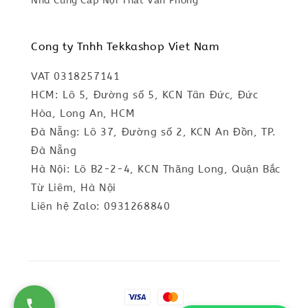
Nhà Cung Cấp Nội Thất Văn Phòng
Cong ty Tnhh Tekkashop Viet Nam
VAT 0318257141
HCM: Lô 5, Đường số 5, KCN Tân Đức, Đức
Hòa, Long An, HCM
Đà Nẵng: Lô 37, Đường số 2, KCN An Đồn, TP.
Đà Nẵng
Hà Nội: Lô B2-2-4, KCN Thăng Long, Quận Bắc
Từ Liêm, Hà Nội
Liên hệ Zalo: 0931268840