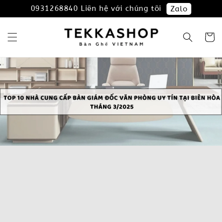
0931268840 Liên hệ với chúng tôi
Zalo