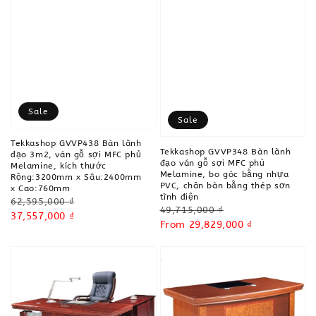
Sale
Sale
Tekkashop GVVP438 Bàn lãnh
Tekkashop GVVP348 Bàn lãnh
đạo 3m2, ván gỗ sợi MFC phủ
đạo ván gỗ sợi MFC phủ
Melamine, kích thước
Melamine, bo góc bằng nhựa
Rộng:3200mm x Sâu:2400mm
PVC, chân bàn bằng thép sơn
x Cao:760mm
tĩnh điện
Regular
62,595,000 ₫
Regular
49,715,000 ₫
price
Sale
37,557,000 ₫
price
Sale
From
29,829,000 ₫
price
price