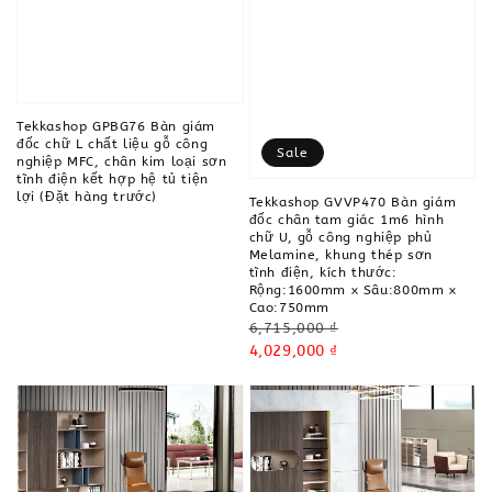
Tekkashop GPBG76 Bàn giám
đốc chữ L chất liệu gỗ công
Sale
nghiệp MFC, chân kim loại sơn
tĩnh điện kết hợp hệ tủ tiện
lợi (Đặt hàng trước)
Tekkashop GVVP470 Bàn giám
đốc chân tam giác 1m6 hình
chữ U, gỗ công nghiệp phủ
Melamine, khung thép sơn
tĩnh điện, kích thước:
Rộng:1600mm x Sâu:800mm x
Cao:750mm
Regular
6,715,000 ₫
price
Sale
4,029,000 ₫
price